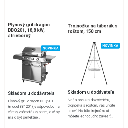
Plynový gril dragon
Trojnožka na táborák s
BBQ201, 18,8 kW,
roštom, 150 cm
strieborný
NOVINKA
NOVINKA
Skladom u dodávateľa
Skladom u dodávateľa
Naša ponuka do exteriéru,
Plynový gril dragon BBQ201
trojnožka s roštom, vás určite
(model 331201) je odpoveďou na
osloví! Na túto trojnožku si
všetky vaše otázky o tom, aké by
môžete jednoducho zavesiť…
malo byť perfektné…