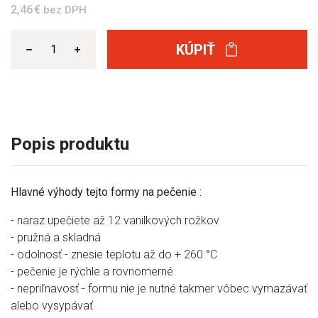
2,46 €
bez DPH
KÚPIŤ
Popis produktu
Hlavné výhody tejto formy na pečenie :
- naraz upečiete až 12 vanilkových rožkov
- pružná a skladná
- odolnosť - znesie teplotu až do + 260 °C
- pečenie je rýchle a rovnomerné
- nepriľnavosť - formu nie je nutné takmer vôbec vymazávať
alebo vysypávať