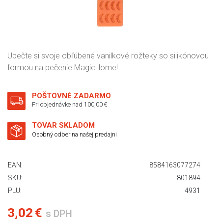
Upečte si svoje obľúbené vanilkové rožteky so silikónovou
formou na pečenie MagicHome!
POŠTOVNÉ ZADARMO
Pri objednávke nad 100,00 €
TOVAR SKLADOM
Osobný odber na našej predajni
EAN:
8584163077274
SKU:
801894
PLU:
4931
3,02 €
s DPH