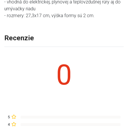
- vhodná do elektrickej, plynovej a teplovzdušnej rúry aj do
umývačky riadu
- rozmery: 27,3x17 cm, výška formy sú 2 cm.
Recenzie
0
5
4