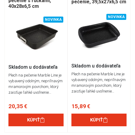
pečenie s rúčkami,
pečenie, 39,5x27x6,5 cm
40x28x6,5 cm
NOVINKA
NOVINKA
Skladom u dodávateľa
Skladom u dodávateľa
Plech na pečenie Marble Line je
Plech na pečenie Marble Line je
vybavený odolným, nepriľnavým
vybavený odolným, nepriľnavým
mramorovým povrchom, ktorý
mramorovým povrchom, ktorý
zaisťuje ľahké uvoľnenie…
zaisťuje ľahké uvoľnenie…
20,35 €
15,89 €
KÚPIŤ
KÚPIŤ