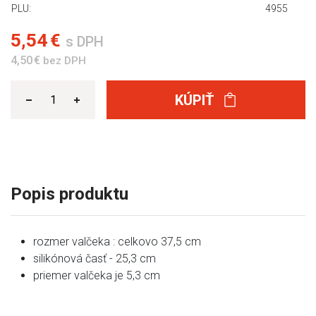
PLU:
4955
5,54 €
s DPH
4,50 €
bez DPH
KÚPIŤ
Popis produktu
rozmer valčeka : celkovo 37,5 cm
silikónová časť - 25,3 cm
priemer valčeka je 5,3 cm