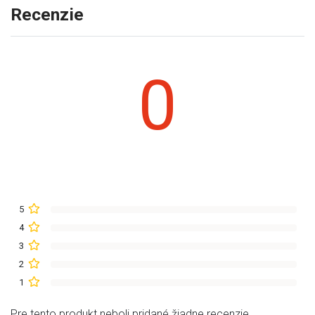
Recenzie
0
5
4
3
2
1
Pre tento produkt neboli pridané žiadne recenzie.