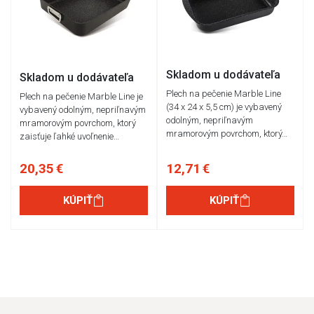
Skladom u dodávateľa
Skladom u dodávateľa
Plech na pečenie Marble Line
Plech na pečenie Marble Line je
(34 x 24 x 5,5 cm) je vybavený
vybavený odolným, nepriľnavým
odolným, nepriľnavým
mramorovým povrchom, ktorý
mramorovým povrchom, ktorý…
zaisťuje ľahké uvoľnenie…
20,35 €
12,71 €
KÚPIŤ
KÚPIŤ