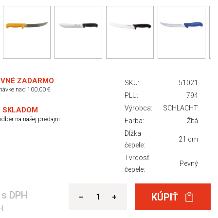
VNÉ ZADARMO
SKU:
51021
dnávke nad 100,00 €
PLU:
794
Výrobca:
SCHLACHT
 SKLADOM
dber na našej predajni
Farba:
Žltá
Dĺžka
21 cm
čepele:
Tvrdosť
Pevný
čepele:
€
s DPH
KÚPIŤ
H