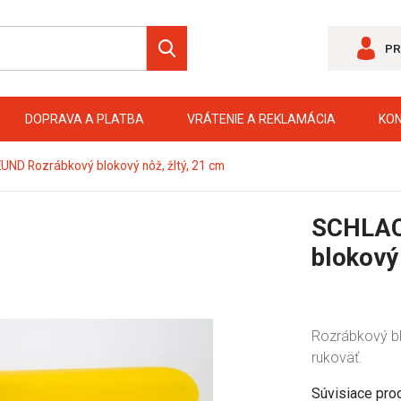
PR
DOPRAVA A PLATBA
VRÁTENIE A REKLAMÁCIA
KO
 Rozrábkový blokový nôž, žltý, 21 cm
SCHLAC
blokový 
Rozrábkový bl
rukoväť.
Súvisiace pro