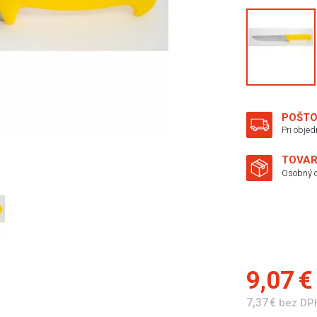
POŠTO
Pri obje
TOVAR
Osobný o
9,07 
7,37 €
bez DP