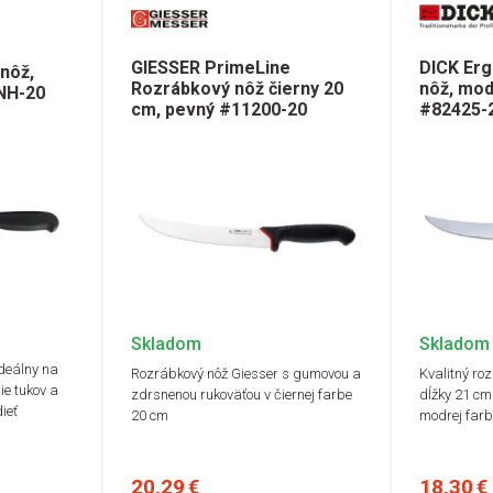
GIESSER PrimeLine
DICK Er
nôž,
Rozrábkový nôž čierny 20
nôž, mod
-NH-20
cm, pevný #11200-20
#82425-
Skladom
Skladom
ideálny na
Rozrábkový nôž Giesser s gumovou a
Kvalitný ro
ie tukov a
zdrsnenou rukoväťou v čiernej farbe
dĺžky 21 cm
ieť
20 cm
modrej farb
20,29 €
18,30 €