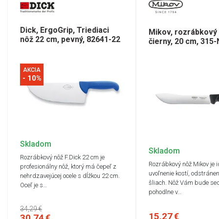
Dick, ErgoGrip, Triediaci
Mikov, rozrábkový 
nôž 22 cm, pevný, 82641-22
čierny, 20 cm, 315
AKCIA
- 10%
Skladom
Skladom
Rozrábkový nôž F.Dick 22 cm je
Rozrábkový nôž Mikov je 
profesionálny nôž, ktorý má čepeľ z
uvoľnenie kostí, odstránen
nehrdzavejúcej ocele s dĺžkou 22 cm.
šliach. Nôž Vám bude sed
Oceľ je s…
pohodlne v…
34,29 €
15,27 €
30,74 €