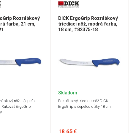
goGrip Rozrábkový
DICK ErgoGrip Rozrábkový
rá farba, 21 cm,
triediaci nôž, modrá farba,
21
18 cm, #82375-18
Skladom
zrábkový nôž s čepeľou
Rozrábkový triediaci nôž DICK
. Rukoväť ErgoGrip
ErgoGrip s čepeľou dĺžky 18 cm.
y.
18,65 €