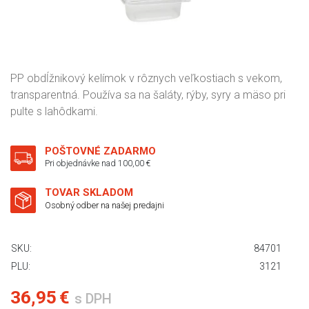
PP obdĺžnikový kelímok v rôznych veľkostiach s vekom,
transparentná. Používa sa na šaláty, rýby, syry a mäso pri
pulte s lahôdkami.
POŠTOVNÉ ZADARMO
Pri objednávke nad 100,00 €
TOVAR SKLADOM
Osobný odber na našej predajni
SKU:
84701
PLU:
3121
36,95 €
s DPH