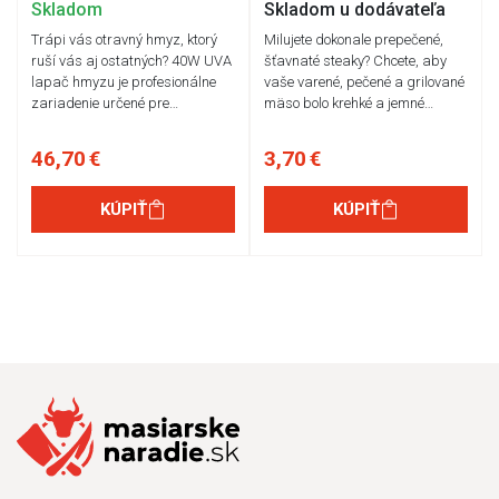
Skladom
Skladom u dodávateľa
Trápi vás otravný hmyz, ktorý
Milujete dokonale prepečené,
ruší vás aj ostatných? 40W UVA
šťavnaté steaky? Chcete, aby
lapač hmyzu je profesionálne
vaše varené, pečené a grilované
zariadenie určené pre…
mäso bolo krehké a jemné…
46,70 €
3,70 €
KÚPIŤ
KÚPIŤ