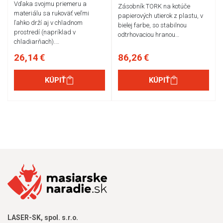
Vďaka svojmu priemeru a
Zásobník TORK na kotúče
materiálu sa rukoväť veľmi
papierových utierok z plastu, v
ľahko drží aj v chladnom
bielej farbe, so stabilnou
prostredí (napríklad v
odtrhovaciou hranou…
chladiarňach).…
26,14 €
86,26 €
KÚPIŤ
KÚPIŤ
LASER-SK, spol. s.r.o.