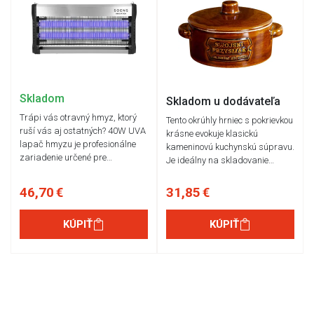
Skladom
Skladom u dodávateľa
Trápi vás otravný hmyz, ktorý
Tento okrúhly hrniec s pokrievkou
ruší vás aj ostatných? 40W UVA
krásne evokuje klasickú
lapač hmyzu je profesionálne
kameninovú kuchynskú súpravu.
zariadenie určené pre…
Je ideálny na skladovanie…
46,70 €
31,85 €
KÚPIŤ
KÚPIŤ