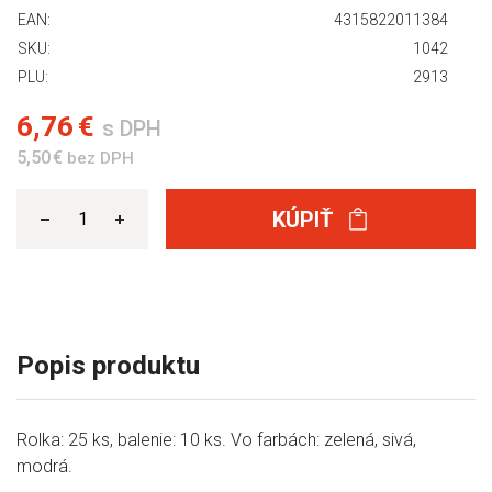
EAN:
4315822011384
SKU:
1042
PLU:
2913
6,76 €
s DPH
5,50 €
bez DPH
KÚPIŤ
Popis produktu
Rolka: 25 ks, balenie: 10 ks. Vo farbách: zelená, sivá,
modrá.