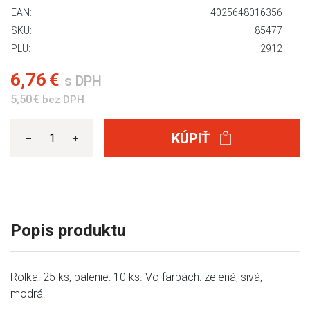
EAN:
4025648016356
SKU:
85477
PLU:
2912
6,76 €
s DPH
5,50 €
bez DPH
KÚPIŤ
Popis produktu
Rolka: 25 ks, balenie: 10 ks. Vo farbách: zelená, sivá,
modrá.