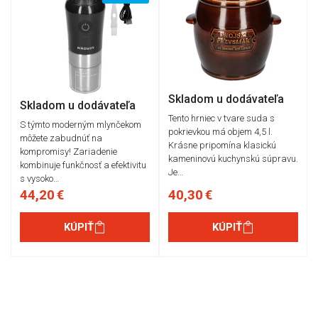
Skladom u dodávateľa
Skladom u dodávateľa
Tento hrniec v tvare suda s
S týmto moderným mlynčekom
pokrievkou má objem 4,5 l.
môžete zabudnúť na
Krásne pripomína klasickú
kompromisy! Zariadenie
kameninovú kuchynskú súpravu.
kombinuje funkčnosť a efektivitu
Je…
s vysoko…
44,20 €
40,30 €
KÚPIŤ
KÚPIŤ