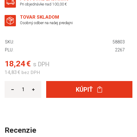
Pri objednávke nad 100,00 €
TOVAR SKLADOM
Osobný odber na našej predajni
SKU:
58803
PLU:
2267
18,24 €
s DPH
14,83 €
bez DPH
KÚPIŤ
Recenzie