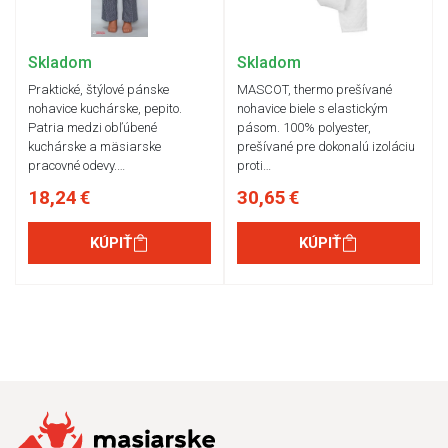
Skladom
Skladom
Praktické, štýlové pánske
MASCOT, thermo prešívané
nohavice kuchárske, pepito.
nohavice biele s elastickým
Patria medzi obľúbené
pásom. 100% polyester,
kuchárske a mäsiarske
prešívané pre dokonalú izoláciu
pracovné odevy.…
proti…
18,24 €
30,65 €
KÚPIŤ
KÚPIŤ