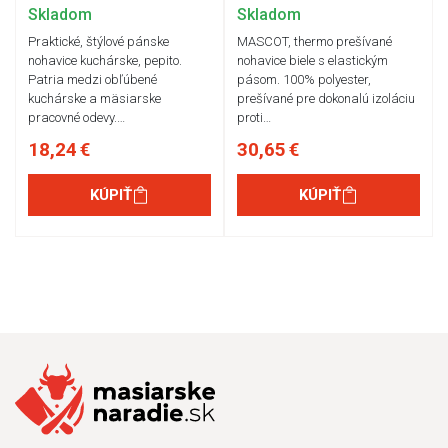
Skladom
Skladom
Praktické, štýlové pánske
MASCOT, thermo prešívané
nohavice kuchárske, pepito.
nohavice biele s elastickým
Patria medzi obľúbené
pásom. 100% polyester,
kuchárske a mäsiarske
prešívané pre dokonalú izoláciu
pracovné odevy.…
proti…
18,24 €
30,65 €
KÚPIŤ
KÚPIŤ