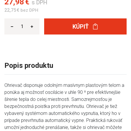
27,98 €
s DPH
22,75 €
bez DPH
KÚPIŤ
Popis produktu
Ohrievač disponuje odolným masívnym plastovým telom a
ponúka aj možnosť oscilácie v uhle 90 º pre efektívnejšie
šírenie tepla do celej miestnosti. Samozrejmosťou je
bezpečnostná poistka proti prevrhnutiu. Ohrievač je tiež
vybavený systémom automatického vypnutia, ktorý ho v
prípade prevrhnutia automatický vypne. Praktická rukoväť
umožní jednoduché prenášanie, takže si ohrievač môžete