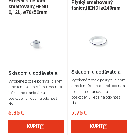
Hrnček s uchom
Plytký smaltovaný
smaltovaný,HENDI
tanier,HENDI ⌀240mm
0,12L, ⌀70x50mm
Skladom u dodávateľa
Skladom u dodávateľa
Vyrobené z ocele pokrytej bielym
Vyrobené z ocele pokrytej bielym
smaltom Odolnosť proti oderu a
smaltom Odolnosť proti oderu a
inému mechanickému
inému mechanickému
poškodeniu Tepelná odolnosť
poškodeniu Tepelná odolnosť
do…
do…
5,85 €
7,75 €
KÚPIŤ
KÚPIŤ