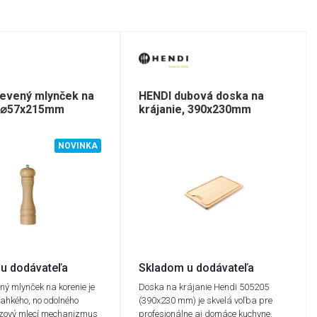
revený mlynček na
HENDI dubová doska na
, ⌀57x215mm
krájanie, 390x230mm
NOVINKA
u dodávateľa
Skladom u dodávateľa
ný mlynček na korenie je
Doska na krájanie Hendi 505205
ľahkého, no odolného
(390x230 mm) je skvelá voľba pre
ezový mlecí mechanizmus
profesionálne aj domáce kuchyne.