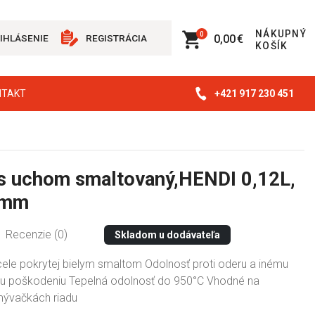
NÁKUPNÝ
0
0,00 €
IHLÁSENIE
REGISTRÁCIA
KOŠÍK
+421 917 230 451
NTAKT
s uchom smaltovaný,HENDI 0,12L,
0mm
Recenzie (0)
Skladom u dodávateľa
ele pokrytej bielym smaltom Odolnosť proti oderu a inému
 poškodeniu Tepelná odolnosť do 950°C Vhodné na
mývačkách riadu