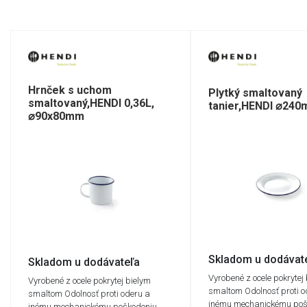
Hrnček s uchom
Plytký smaltovaný
smaltovaný,HENDI 0,36L,
tanier,HENDI ⌀24
⌀90x80mm
Skladom u dodávat
Skladom u dodávateľa
Vyrobené z ocele pokrytej
Vyrobené z ocele pokrytej bielym
smaltom Odolnosť proti o
smaltom Odolnosť proti oderu a
inému mechanickému poš
inému mechanickému poškodeniu