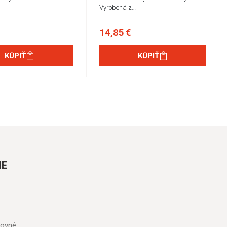
Vyrobená z…
14,85 €
KÚPIŤ
KÚPIŤ
IE
tovné