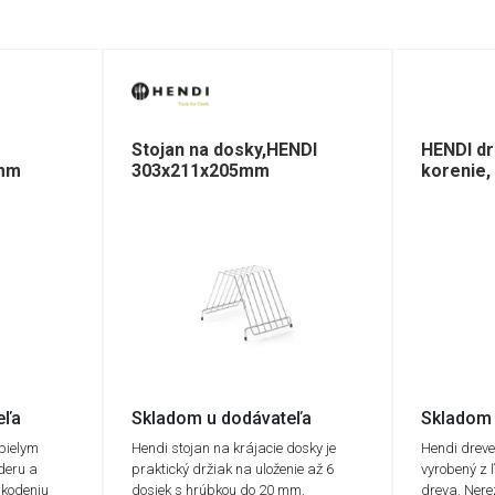
Stojan na dosky,HENDI
HENDI d
0mm
303x211x205mm
korenie
eľa
Skladom u dodávateľa
Skladom 
 bielym
Hendi stojan na krájacie dosky je
Hendi dreve
deru a
praktický držiak na uloženie až 6
vyrobený z 
kodeniu
dosiek s hrúbkou do 20 mm.
dreva. Ner