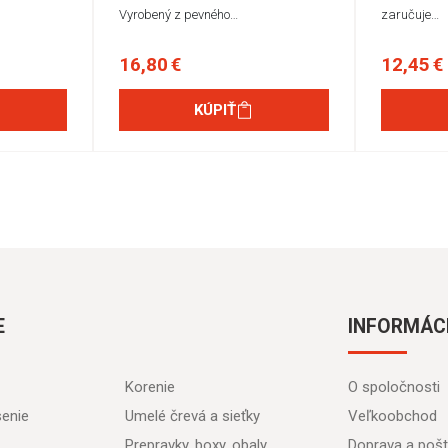
Vyrobený z pevného…
zaručuje…
16,80 €
12,45 €
KÚPIŤ
E
INFORMÁC
Korenie
O spoločnosti
senie
Umelé črevá a sieťky
Veľkoobchod
Prepravky, boxy, obaly
Doprava a poš