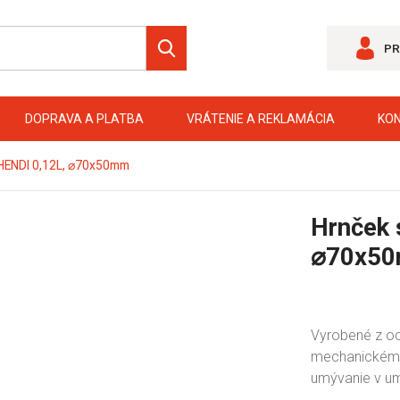
PR
DOPRAVA A PLATBA
VRÁTENIE A REKLAMÁCIA
KO
,HENDI 0,12L, ⌀70x50mm
Hrnček 
⌀70x5
Vyrobené z oc
mechanickému
umývanie v u