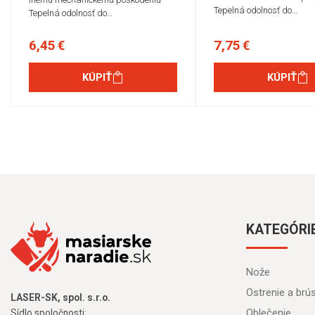
Tepelná odolnosť do…
Tepelná odolnosť do…
6,45 €
7,75 €
KÚPIŤ
KÚPIŤ
KATEGÓRI
Nože
Ostrenie a brú
LASER-SK, spol. s.r.o.
Oblečenie
Sídlo spoločnosti: