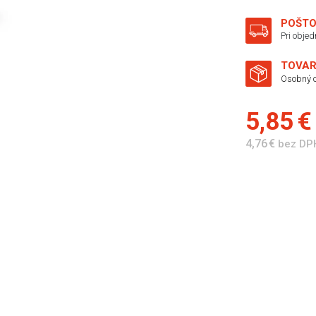
POŠTO
Pri obje
TOVAR
Osobný o
5,85 
4,76 €
bez DP