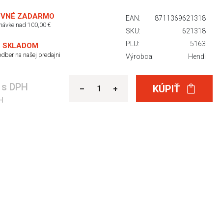
VNÉ ZADARMO
EAN:
8711369621318
dnávke nad 100,00 €
SKU:
621318
PLU:
5163
 SKLADOM
dber na našej predajni
Výrobca:
Hendi
€
s DPH
KÚPIŤ
H