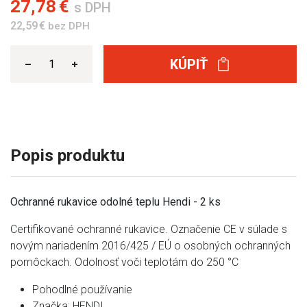
27,78 €
s DPH
22,59 €
bez DPH
KÚPIŤ
Popis produktu
Ochranné rukavice odolné teplu Hendi - 2 ks
Certifikované ochranné rukavice. Označenie CE v súlade s
novým nariadením 2016/425 / EÚ o osobných ochranných
pomôckach. Odolnosť voči teplotám do 250 °C
Pohodlné používanie
Značka: HENDI