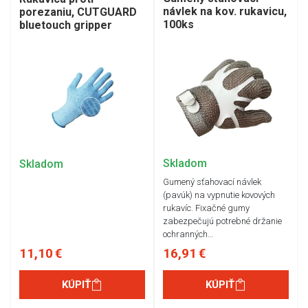
návlek na kov. rukavicu,
porezaniu, CUTGUARD
100ks
bluetouch gripper
Skladom
Skladom
Gumený sťahovací návlek
(pavúk) na vypnutie kovových
rukavíc. Fixačné gumy
zabezpečujú potrebné držanie
ochranných…
11,10 €
16,91 €
KÚPIŤ
KÚPIŤ