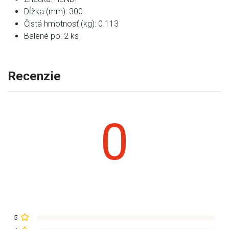
Dĺžka (mm): 300
Čistá hmotnosť (kg): 0.113
Balené po: 2 ks
Recenzie
0
5