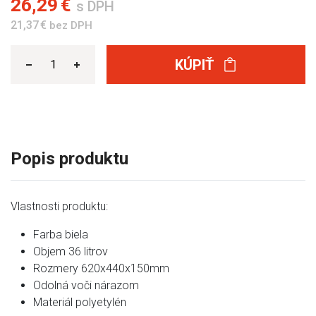
26,29 €
s DPH
21,37 €
bez DPH
KÚPIŤ
Popis produktu
Vlastnosti produktu:
Farba biela
Objem 36 litrov
Rozmery 620x440x150mm
Odolná voči nárazom
Materiál polyetylén