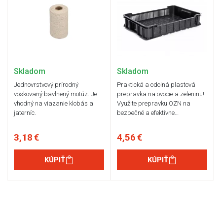
Skladom
Skladom
Jednovrstvový prírodný
Praktická a odolná plastová
voskovaný bavlnený motúz. Je
prepravka na ovocie a zeleninu!
vhodný na viazanie klobás a
Využite prepravku OZN na
jaterníc.
bezpečné a efektívne…
3,18 €
4,56 €
KÚPIŤ
KÚPIŤ