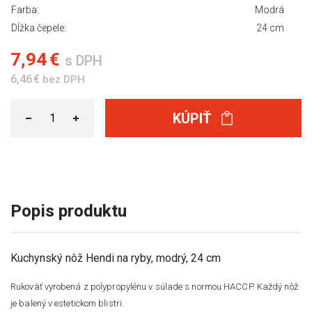
Farba:
Modrá
Dĺžka čepele:
24 cm
7,94 €
s DPH
6,46 €
bez DPH
KÚPIŤ
Popis produktu
Kuchynský nôž Hendi na ryby, modrý, 24 cm
Rukoväť vyrobená z polypropylénu v súlade s normou HACCP. Každý nôž
je balený v estetickom blistri.