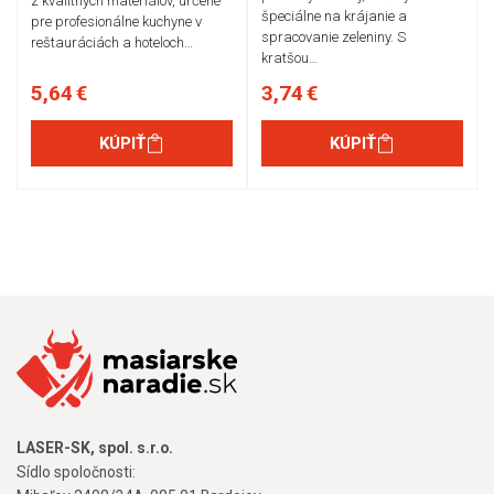
z kvalitných materiálov, určené
špeciálne na krájanie a
pre profesionálne kuchyne v
spracovanie zeleniny. S
reštauráciách a hoteloch…
kratšou…
5,64 €
3,74 €
KÚPIŤ
KÚPIŤ
LASER-SK, spol. s.r.o.
Sídlo spoločnosti: