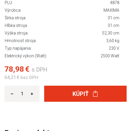
PLU:
4878
Výrobca:
MAXIMA
Šírka stroja:
31 cm
Hĺbka stroja:
31 cm
Výška stroja:
52,30 cm
Hmotnosť stroja:
3,60 kg
Typ napájania:
230 V
Elektrický výkon (Watt):
2500 Watt
78,98 €
s DPH
64,21 €
bez DPH
KÚPIŤ