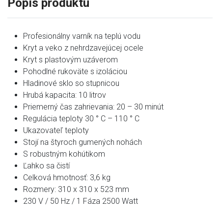
Popis produktu
Profesionálny varník na teplú vodu
Kryt a veko z nehrdzavejúcej ocele
Kryt s plastovým uzáverom
Pohodlné rukoväte s izoláciou
Hladinové sklo so stupnicou
Hrubá kapacita: 10 litrov
Priemerný čas zahrievania: 20 – 30 minút
Regulácia teploty 30 ° C – 110 ° C
Ukazovateľ teploty
Stojí na štyroch gumených nohách
S robustným kohútikom
Ľahko sa čistí
Celková hmotnosť: 3,6 kg
Rozmery: 310 x 310 x 523 mm
230 V / 50 Hz / 1 Fáza 2500 Watt