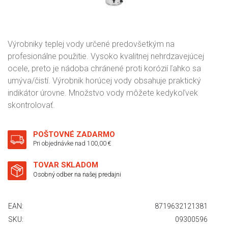
Výrobniky teplej vody určené predovšetkým na
profesionálne použitie. Vysoko kvalitnej nehrdzavejúcej
ocele, preto je nádoba chránené proti korózií ľahko sa
umýva/čistí. Výrobnik horúcej vody obsahuje praktický
indikátor úrovne. Množstvo vody môžete kedykoľvek
skontrolovať.
POŠTOVNÉ ZADARMO
Pri objednávke nad 100,00 €
TOVAR SKLADOM
Osobný odber na našej predajni
EAN:
8719632121381
SKU:
09300596