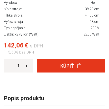
Výrobca:
Hendi
Šírka stroja:
38,20 cm
Hĺbka stroja:
41,50 cm
Výška stroja:
48 cm
Typ napájania:
230 V
Elektrický výkon (Watt):
2250 Watt
142,06 €
s DPH
115,50 €
bez DPH
KÚPIŤ
Popis produktu