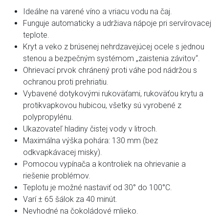
Ideálne na varené víno a vriacu vodu na čaj.
Funguje automaticky a udržiava nápoje pri servírovacej
teplote.
Kryt a veko z brúsenej nehrdzavejúcej ocele s jednou
stenou a bezpečným systémom „zaistenia závitov“.
Ohrievací prvok chránený proti váhe pod nádržou s
ochranou proti prehriatiu.
Vybavené dotykovými rukoväťami, rukoväťou krytu a
protikvapkovou hubicou, všetky sú vyrobené z
polypropylénu.
Ukazovateľ hladiny čistej vody v litroch.
Maximálna výška pohára: 130 mm (bez
odkvapkávacej misky).
Pomocou vypínača a kontroliek na ohrievanie a
riešenie problémov.
Teplotu je možné nastaviť od 30° do 100°C.
Varí ± 65 šálok za 40 minút.
Nevhodné na čokoládové mlieko.