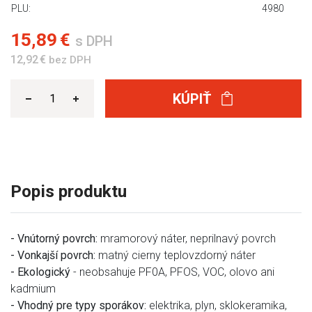
PLU:
4980
15,89 €
s DPH
12,92 €
bez DPH
KÚPIŤ
Popis produktu
- Vnútorný povrch:
mramorový náter, neprilnavý povrch
- Vonkajší povrch:
matný cierny teplovzdorný náter
- Ekologický
- neobsahuje PF0A, PFOS, VOC, olovo ani
kadmium
- Vhodný pre typy sporákov:
elektrika, plyn, sklokeramika,