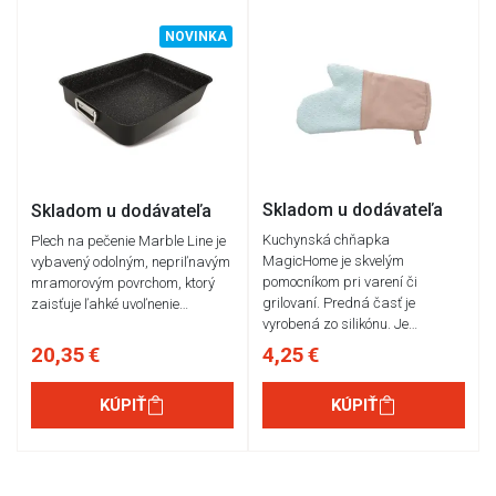
NOVINKA
Skladom u dodávateľa
Skladom u dodávateľa
Kuchynská chňapka
Plech na pečenie Marble Line je
MagicHome je skvelým
vybavený odolným, nepriľnavým
pomocníkom pri varení či
mramorovým povrchom, ktorý
grilovaní. Predná časť je
zaisťuje ľahké uvoľnenie…
vyrobená zo silikónu. Je…
20,35 €
4,25 €
KÚPIŤ
KÚPIŤ