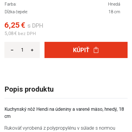
Farba:
Hnedá
Dĺžka čepele:
18 cm
6,25 €
s DPH
5,08 €
bez DPH
KÚPIŤ
Popis produktu
Kuchynský nôž Hendi na údeniny a varené mäso, hnedý, 18
cm
Rukoväť vyrobená z polypropylénu v súlade s normou