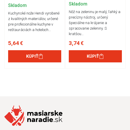
Skladom
Skladom
Nôž na zeleninu je malý, ľahký a
Kuchynské nože Hendi vyrobené
precízny nástroj, určený
z kvalitných materiálov, určené
špeciálne na krájanie a
pre profesionálne kuchyne v
spracovanie zeleniny. S
reštauráciách a hoteloch…
kratšou…
5,64 €
3,74 €
KÚPIŤ
KÚPIŤ