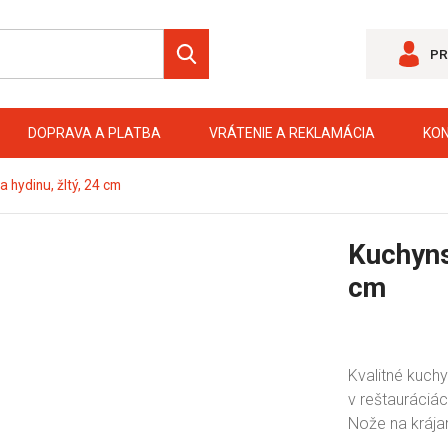
PR
DOPRAVA A PLATBA
VRÁTENIE A REKLAMÁCIA
KO
 hydinu, žltý, 24 cm
Kuchyns
cm
Kvalitné kuch
v reštauráciác
Nože na krájan