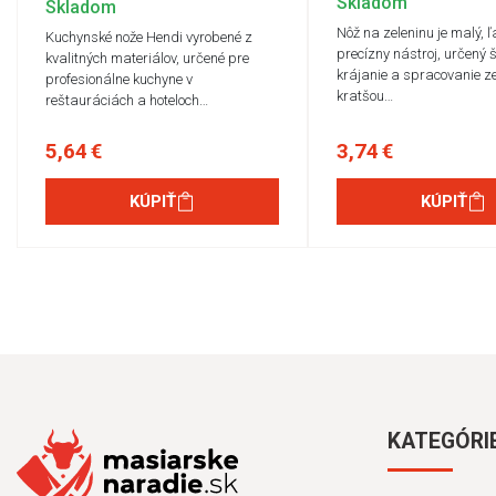
Skladom
Skladom
Nôž na zeleninu je malý, 
Kuchynské nože Hendi vyrobené z
precízny nástroj, určený 
kvalitných materiálov, určené pre
krájanie a spracovanie ze
profesionálne kuchyne v
kratšou…
reštauráciách a hoteloch…
5,64 €
3,74 €
KÚPIŤ
KÚPIŤ
KATEGÓRI