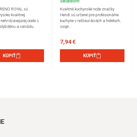
Skladom
TREND ROYAL sú
Kvalitné kuchynské nože značky
ysoko kvalitnej
Hendi sú určené pre profesionálne
 nehrdzavejúcej ocele s
kuchyne v reštauráciách a hoteloch,
olybdénu a vanádu…
svoje…
7,94 €
KÚPIŤ
KÚPIŤ
IE