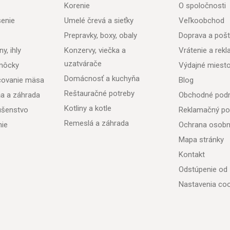
Korenie
O spoločnosti
senie
Umelé črevá a sieťky
Veľkoobchod
Prepravky, boxy, obaly
Doprava a poš
y, ihly
Konzervy, viečka a
Vrátenie a rek
uzatvárače
môcky
Výdajné miest
Domácnosť a kuchyňa
acovanie mäsa
Blog
Reštauračné potreby
ňa a záhrada
Obchodné pod
Kotliny a kotle
lušenstvo
Reklamačný po
Remeslá a záhrada
nie
Ochrana osobn
Mapa stránky
Kontakt
Odstúpenie od
Nastavenia coo