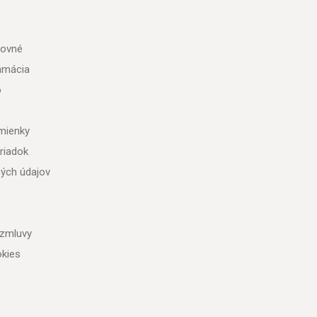
tovné
lamácia
o
mienky
riadok
ých údajov
 zmluvy
kies