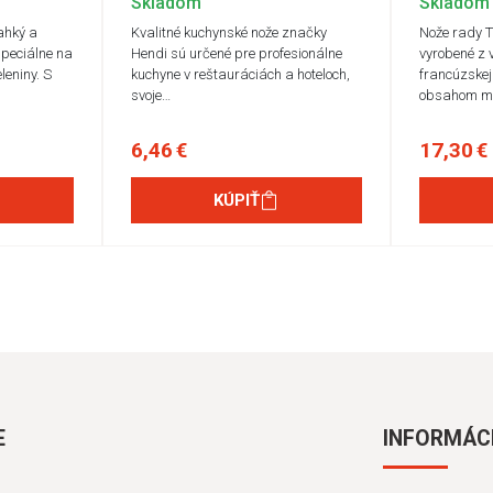
Skladom
Skladom
ľahký a
Kvalitné kuchynské nože značky
Nože rady 
špeciálne na
Hendi sú určené pre profesionálne
vyrobené z v
leniny. S
kuchyne v reštauráciách a hoteloch,
francúzskej
svoje…
obsahom m
6,46 €
17,30 €
KÚPIŤ
E
INFORMÁC