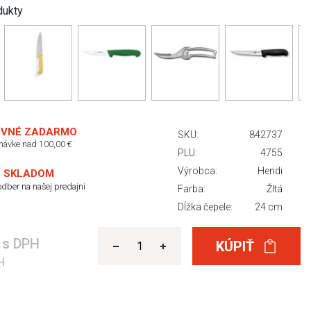
dukty
VNÉ ZADARMO
SKU:
842737
dnávke nad 100,00 €
PLU:
4755
Výrobca:
Hendi
 SKLADOM
dber na našej predajni
Farba:
Žltá
Dĺžka čepele:
24 cm
€
s DPH
KÚPIŤ
H