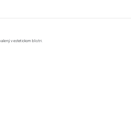
ený v estetickom blistri.