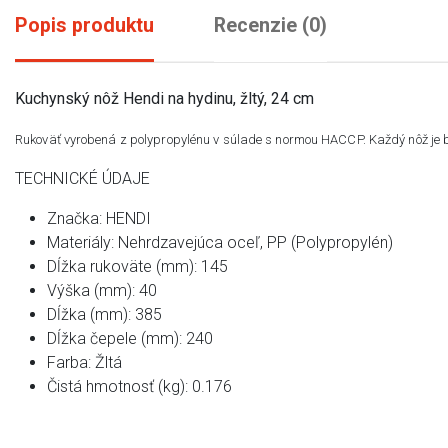
Popis produktu
Recenzie (0)
Kuchynský nôž Hendi na hydinu, žltý, 24 cm
Rukoväť vyrobená z polypropylénu v súlade s normou HACCP. Každý nôž je bal
TECHNICKÉ ÚDAJE
Značka: HENDI
Materiály: Nehrdzavejúca oceľ, PP (Polypropylén)
Dĺžka rukoväte (mm): 145
Výška (mm): 40
Dĺžka (mm): 385
Dĺžka čepele (mm): 240
Farba: Žltá
Čistá hmotnosť (kg): 0.176