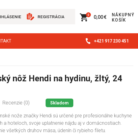
NÁKUPNÝ
0
0,00 €
IHLÁSENIE
REGISTRÁCIA
KOŠÍK
+421 917 230 451
NTAKT
ký nôž Hendi na hydinu, žltý, 24
Recenzie (0)
Skladom
ynské nože značky Hendi sú určené pre profesionálne kuchyne
h a hoteloch, svoje uplatnenie nájdu aj v domácnostiach.
ie všetkých druhov mäsa, údenín či rybieho filetu.