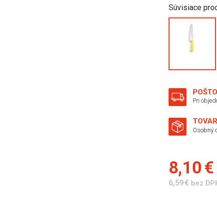
Súvisiace pro
POŠTO
Pri obje
TOVAR
Osobný o
8,10 
6,59 €
bez DP