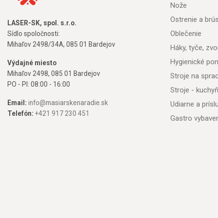
Nože
Ostrenie a brú
LASER-SK, spol. s.r.o.
Oblečenie
Sídlo spoločnosti:
Mihaľov 2498/34A, 085 01 Bardejov
Háky, tyče, zvon
Hygienické po
Výdajné miesto
Mihaľov 2498, 085 01 Bardejov
Stroje na spr
PO - PI: 08:00 - 16:00
Stroje - kuchy
Email:
info@masiarskenaradie.sk
Udiarne a prís
Telefón:
+421 917 230 451
Gastro vybave