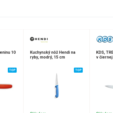
leninu 10
Kuchynský nôž Hendi na
KDS, TR
ryby, modrý, 15 cm
v čierne
TOP
TOP