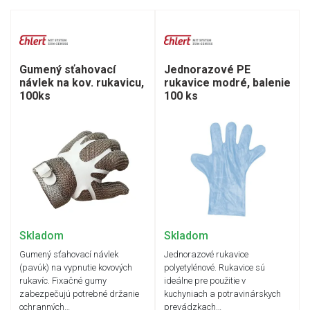
Gumený sťahovací
Jednorazové PE
návlek na kov. rukavicu,
rukavice modré, balenie
100ks
100 ks
Skladom
Skladom
Gumený sťahovací návlek
Jednorazové rukavice
(pavúk) na vypnutie kovových
polyetylénové. Rukavice sú
rukavíc. Fixačné gumy
ideálne pre použitie v
zabezpečujú potrebné držanie
kuchyniach a potravinárskych
ochranných…
prevádzkach…