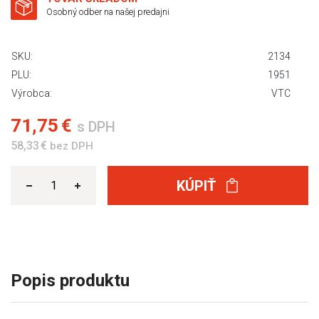
Osobný odber na našej predajni
SKU:
2134
PLU:
1951
Výrobca:
VTC
71,75 €
s DPH
58,33 €
bez DPH
KÚPIŤ
Popis produktu