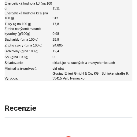
Energetická hodnota kJ (na 100
g)
1311
Energetická hodnota kcal (na
100 g)
313
Tuky (g na 100 g)
17,8
Z toho nasýtené mastné
kyseliny (g/100g)
0,98
Sacharidy (g na 100 g)
25,9
Z toho cukry (g na 100 g)
24,605
Bielkoviny (g na 100 g)
12,4
Soľ (g na 100 g)
0
Skladovanie:
skladujte na suchých a tmavých miestach
Minimálna trvanlivosť:
viď obal
Gustav Ehlert GmbH & Co. KG | Schinkenstraße 9,
Výrobca:
33415 Verl, Nemecko
Recenzie