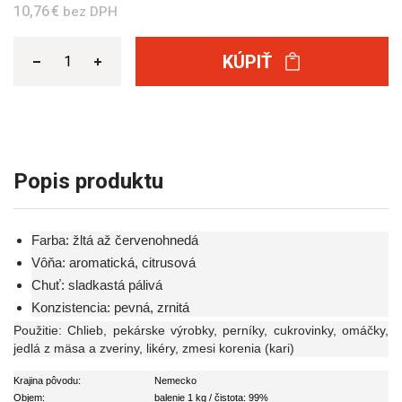
10,76 €
bez DPH
KÚPIŤ
Popis produktu
Farba: žltá až červenohnedá
Vôňa: aromatická, citrusová
Chuť: sladkastá pálivá
Konzistencia: pevná, zrnitá
Použitie: Chlieb, pekárske výrobky, perníky, cukrovinky, omáčky,
jedlá z mäsa a zveriny, likéry, zmesi korenia (kari)
Krajina pôvodu:
Nemecko
Objem:
balenie 1 kg / čistota: 99%