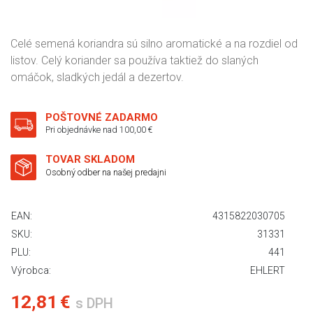
Celé semená koriandra sú silno aromatické a na rozdiel od
listov. Celý koriander sa používa taktiež do slaných
omáčok, sladkých jedál a dezertov.
POŠTOVNÉ ZADARMO
Pri objednávke nad 100,00 €
TOVAR SKLADOM
Osobný odber na našej predajni
EAN:
4315822030705
SKU:
31331
PLU:
441
Výrobca:
EHLERT
12,81 €
s DPH