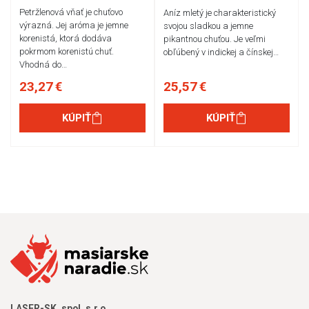
Petržlenová vňať je chuťovo
Aníz mletý je charakteristický
výrazná. Jej aróma je jemne
svojou sladkou a jemne
korenistá, ktorá dodáva
pikantnou chuťou. Je veľmi
pokrmom korenistú chuť.
obľúbený v indickej a čínskej…
Vhodná do…
23,27 €
25,57 €
KÚPIŤ
KÚPIŤ
LASER-SK, spol. s.r.o.