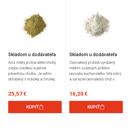
Skladom u dodávateľa
Skladom u dodávateľa
Aníz mletý je charakteristický
Cesnakový prášok vyrobený
svojou sladkou a jemne
mletím sušených plátkov
pikantnou chuťou. Je veľmi
cesnaku kuchynského. Má ostrú
obľúbený v indickej a čínskej…
a výrazne cesnakovú chuť v…
25,57 €
16,20 €
KÚPIŤ
KÚPIŤ