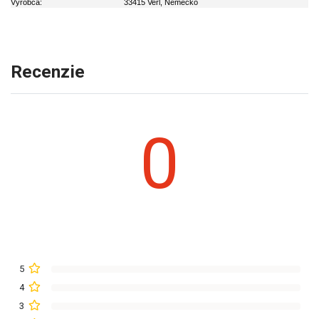
Výrobca:
33415 Verl, Nemecko
Recenzie
0
5
4
3