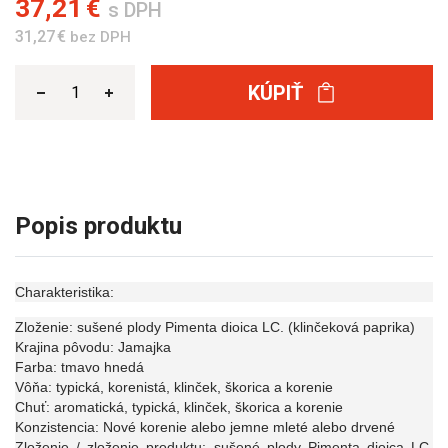
37,21 €
s DPH
31,27 €
bez DPH
KÚPIŤ
Popis produktu
Charakteristika:
Zloženie: sušené plody Pimenta dioica LC. (klinčeková paprika)
Krajina pôvodu: Jamajka
Farba: tmavo hnedá
Vôňa: typická, korenistá, klinček, škorica a korenie
Chuť: aromatická, typická, klinček, škorica a korenie
Konzistencia: Nové korenie alebo jemne mleté ​​alebo drvené
Zloženie / zloženie produktu: sušené plody Pimenta dioica LC.