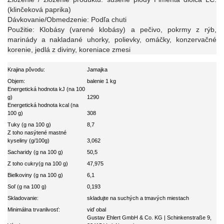
(klinčeková paprika)
Dávkovanie/Obmedzenie: Podľa chuti
Použitie: Klobásy (varené klobásy) a pečivo, pokrmy z rýb,
marinády a nakladané uhorky, polievky, omáčky, konzervačné
korenie, jedlá z diviny, koreniace zmesi
Krajina pôvodu:
Jamajka
Objem:
balenie 1 kg
Energetická hodnota kJ (na 100
g)
1290
Energetická hodnota kcal (na
100 g)
308
Tuky (g na 100 g)
8,7
Z toho nasýtené mastné
kyseliny (g/100g)
3,062
Sacharidy (g na 100 g)
50,5
Z toho cukry(g na 100 g)
47,975
Bielkoviny (g na 100 g)
6,1
Soľ (g na 100 g)
0,193
Skladovanie:
skladujte na suchých a tmavých miestach
Minimálna trvanlivosť:
viď obal
Gustav Ehlert GmbH & Co. KG | Schinkenstraße 9,