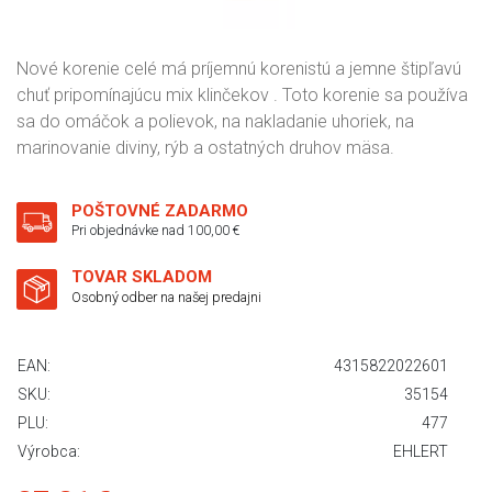
Nové korenie celé má príjemnú korenistú a jemne štipľavú
chuť pripomínajúcu mix klinčekov . Toto korenie sa používa
sa do omáčok a polievok, na nakladanie uhoriek, na
marinovanie diviny, rýb a ostatných druhov mäsa.
POŠTOVNÉ ZADARMO
Pri objednávke nad 100,00 €
TOVAR SKLADOM
Osobný odber na našej predajni
EAN:
4315822022601
SKU:
35154
PLU:
477
Výrobca:
EHLERT