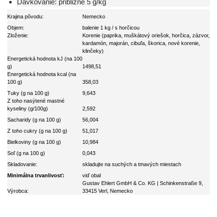
Dávkovanie: približne 5 g/kg
Krajina pôvodu:
Nemecko
Objem:
balenie 1 kg / s horčicou
Zloženie:
Korenie (paprika, muškátový oriešok, horčica, zázvor,
kardamón, majorán, cibuľa, škorica, nové korenie,
klinčeky)
Energetická hodnota kJ (na 100
g)
1498,51
Energetická hodnota kcal (na
100 g)
358,03
Tuky (g na 100 g)
9,643
Z toho nasýtené mastné
kyseliny (g/100g)
2,592
Sacharidy (g na 100 g)
56,004
Z toho cukry (g na 100 g)
51,017
Bielkoviny (g na 100 g)
10,984
Soľ (g na 100 g)
0,043
Skladovanie:
skladujte na suchých a tmavých miestach
Minimálna trvanlivosť:
viď obal
Gustav Ehlert GmbH & Co. KG | Schinkenstraße 9,
Výrobca:
33415 Verl, Nemecko