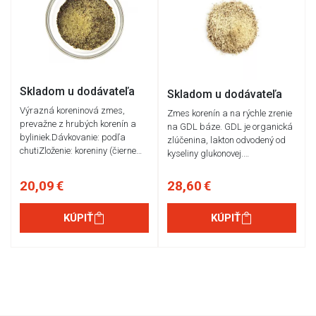
Skladom u dodávateľa
Skladom u dodávateľa
Výrazná koreninová zmes,
Zmes korenín a na rýchle zrenie
prevažne z hrubých korenín a
na GDL báze. GDL je organická
byliniek.Dávkovanie: podľa
zlúčenina, lakton odvodený od
chutiZloženie: koreniny (čierne…
kyseliny glukonovej.…
20,09 €
28,60 €
KÚPIŤ
KÚPIŤ