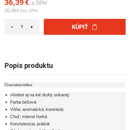
36,39 €
s DPH
30,58 €
bez DPH
KÚPIŤ
Popis produktu
Charakteristika:
vhodné aj na iné druhy sekanej
Farba béžová
Vôňa: aromatická, korenistá
Chuť: mierne horká
Konzistencia: prášok