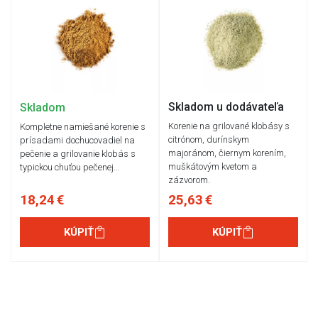
Skladom u dodávateľa
Skladom
Korenie na grilované klobásy s
Kompletne namiešané korenie s
citrónom, durínskym
prísadami dochucovadiel na
majoránom, čiernym korením,
pečenie a grilovanie klobás s
muškátovým kvetom a
typickou chuťou pečenej…
zázvorom.
18,24 €
25,63 €
KÚPIŤ
KÚPIŤ