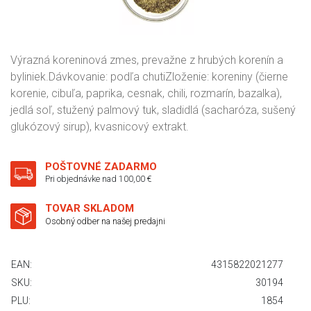
Výrazná koreninová zmes, prevažne z hrubých korenín a
byliniek.Dávkovanie: podľa chutiZloženie: koreniny (čierne
korenie, cibuľa, paprika, cesnak, chili, rozmarín, bazalka),
jedlá soľ, stužený palmový tuk, sladidlá (sacharóza, sušený
glukózový sirup), kvasnicový extrakt.
POŠTOVNÉ ZADARMO
Pri objednávke nad 100,00 €
TOVAR SKLADOM
Osobný odber na našej predajni
EAN:
4315822021277
SKU:
30194
PLU:
1854