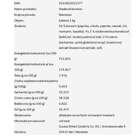
EAN:
4315822021277
Názov produktu:
Steakové korenie
Krajina pôvodu:
Nemecko
Objem:
balenie 1 kg
Zloženie:
50 % korenín (paprika, cibuľa, paprika, cesnak, čili,
rozmarín, bazalka), 41,5 % obaľovaná kuchynská soľ
(jedlá soľ, stužený palmový tuk), 6 % cukrov
(sacharóza, suchý glukózový sirup), kvasnicový
extrakt (kvasnicový extrakt, soľ);
Energetická hodnota kJ (na 100
g)
753,831
Energetická hodnota kcal (na
100 g)
179,857
Tuky (g na 100 g)
1,916
Z toho nasýtené mastné kyseliny
(g/100g)
0,603
Sacharidy (g na 100 g)
33,215
Z toho cukry (g na 100 g)
28,528
Bielkoviny (g na 100 g)
6,822
Soľ (g na 100 g)
42,475
Skladovanie:
skladujte na suchých a tmavých miestach
Minimálna trvanlivosť:
viď obal
Gustav Ehlert GmbH & Co. KG | Schinkenstraße 9,
Výrobca:
33415 Verl, Nemecko