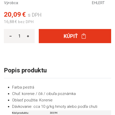
Výrobca:
EHLERT
20,09 €
s DPH
16,88 €
bez DPH
KÚPIŤ
Popis produktu
Farba pestrá
Chuť: korenie / čili / cibuľa poznámka
Oblasť použitia: Korenie
Dávkovanie: cca 10 g/kg hmoty alebo podľa chuti
Kód produktu:
30194