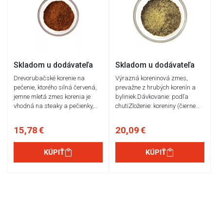
Skladom u dodávateľa
Skladom u dodávateľa
Drevorubačské korenie na
Výrazná koreninová zmes,
pečenie, ktorého silná červená,
prevažne z hrubých korenín a
jemne mletá zmes korenia je
byliniek.Dávkovanie: podľa
vhodná na steaky a pečienky,…
chutiZloženie: koreniny (čierne…
15,78 €
20,09 €
KÚPIŤ
KÚPIŤ