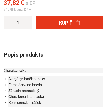
37,82 €
s DPH
31,78 €
bez DPH
KÚPIŤ
Popis produktu
Charakteristika:
Alergény: horčica, zeler
Farba červeno-hnedá
Zápach: aromatický
Chuť: korenisto-sladká
Konzistencia: prášok