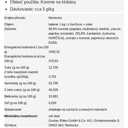
Oblasť použitia: Korenie na klobásy
Dávkovanie: cca 5 g/kg
Krajina pôvodu:
Nemecko
Objem:
balenie 1 kg / s horčicou + zeler
Zloženie:
98,5% korenie (paprika, muškátový oriešok, zázvor,
paprika, koriander, ZELER, kardamón, kurkuma,
HORČICA), extrakt z korenia: paprikový oleorezín
E160c
Energetická hodnota kJ (na 100
g)
1550,32
Energetická hodnota kcal (na
100 g)
370,63
Tuky (g na 100 g)
12,705
Z toho nasýtené mastné
kyseliny (g/100g)
3,701
Sacharidy (g na 100 g)
52,795
Z toho cukry (g na 100 g)
46,028
Bielkoviny (g na 100 g)
10,881
Soľ (g na 100 g)
0,029
Skladovanie:
skladujte na suchých a tmavých miestach
Minimálna trvanlivosť:
viď obal
Gustav Ehlert GmbH & Co. KG | Schinkenstraße 9,
Výrobca:
33415 Verl, Nemecko