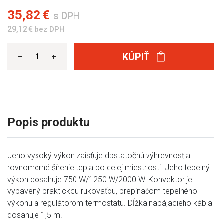
35,82 €
s DPH
29,12 €
bez DPH
KÚPIŤ
Popis produktu
Jeho vysoký výkon zaisťuje dostatočnú výhrevnosť a
rovnomerné šírenie tepla po celej miestnosti. Jeho tepelný
výkon dosahuje 750 W/1250 W/2000 W. Konvektor je
vybavený praktickou rukoväťou, prepínačom tepelného
výkonu a regulátorom termostatu. Dĺžka napájacieho kábla
dosahuje 1,5 m.