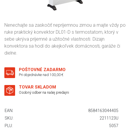
Nenechajte sa zaskočiť nepríjemnou zimou a majte vždy po
ruke praktický konvektor DL01-D s termostatom, ktorý v
sebe ukrýva príjemné a užitočné vlastnosti. Dizajn
konvektora sa hodí do akejkoľvek domácnosti, garáže či
dielne.
POŠTOVNÉ ZADARMO
Pri objednávke nad 100,00 €
TOVAR SKLADOM
Osobný odber na našej predajni
EAN:
8584163044405
SKU:
2211123U
PLU:
5057