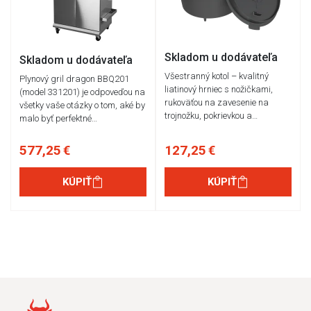
Skladom u dodávateľa
Skladom u dodávateľa
Všestranný kotol – kvalitný
Plynový gril dragon BBQ201
liatinový hrniec s nožičkami,
(model 331201) je odpoveďou na
rukoväťou na zavesenie na
všetky vaše otázky o tom, aké by
trojnožku, pokrievkou a…
malo byť perfektné…
577,25 €
127,25 €
KÚPIŤ
KÚPIŤ