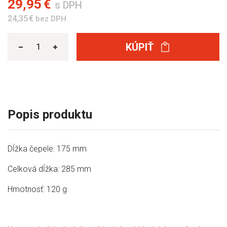
29,95 €
s DPH
24,35 €
bez DPH
KÚPIŤ
Popis produktu
Dĺžka čepele: 175 mm
Celková dĺžka: 285 mm
Hmotnosť: 120 g