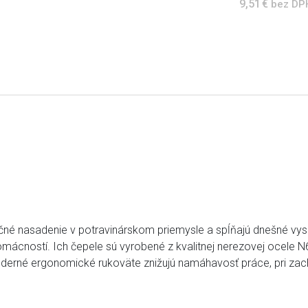
9,51 €
bez DP
očné nasadenie v potravinárskom priemysle a spĺňajú dnešné vy
domácností. Ich čepele sú vyrobené z kvalitnej nerezovej ocele
 Moderné ergonomické rukoväte znižujú namáhavosť práce, pri z