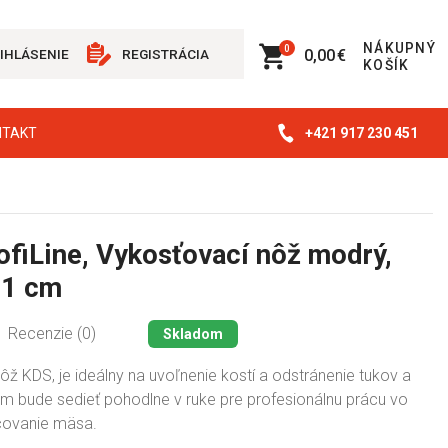
NÁKUPNÝ
0
0,00 €
IHLÁSENIE
REGISTRÁCIA
KOŠÍK
+421 917 230 451
NTAKT
ofiLine, Vykosťovací nôž modrý,
11 cm
Recenzie (0)
Skladom
ž KDS, je ideálny na uvoľnenie kostí a odstránenie tukov a
ám bude sedieť pohodlne v ruke pre profesionálnu prácu vo
covanie mäsa.