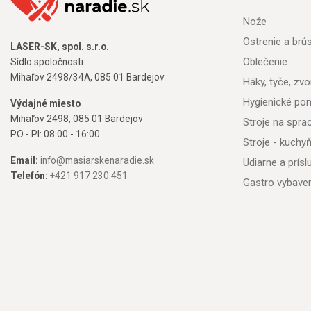
Nože
Ostrenie a brú
LASER-SK, spol. s.r.o.
Oblečenie
Sídlo spoločnosti:
Mihaľov 2498/34A, 085 01 Bardejov
Háky, tyče, zvon
Hygienické po
Výdajné miesto
Mihaľov 2498, 085 01 Bardejov
Stroje na spr
PO - PI: 08:00 - 16:00
Stroje - kuchy
Email:
info@masiarskenaradie.sk
Udiarne a prís
Telefón:
+421 917 230 451
Gastro vybave