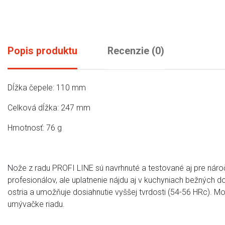
Popis produktu
Recenzie (0)
Dĺžka čepele: 110 mm
Celková dĺžka: 247 mm
Hmotnosť: 76 g
Nože z radu PROFI LINE sú navrhnuté a testované aj pre nár
profesionálov, ale uplatnenie nájdu aj v kuchyniach bežných 
ostria a umožňuje dosiahnutie vyššej tvrdosti (54-56 HRc).
umývačke riadu.