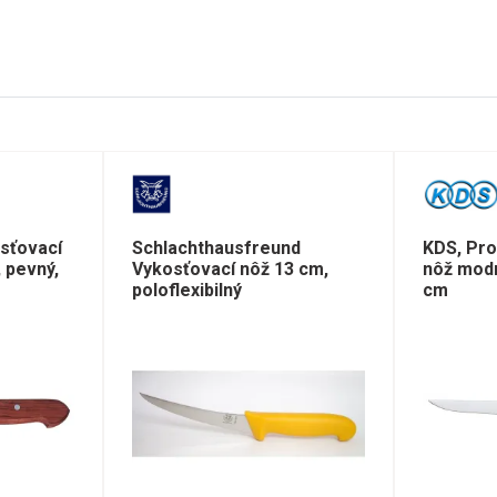
sťovací
Schlachthausfreund
KDS, Pro
 pevný,
Vykosťovací nôž 13 cm,
nôž modrý
poloflexibilný
cm