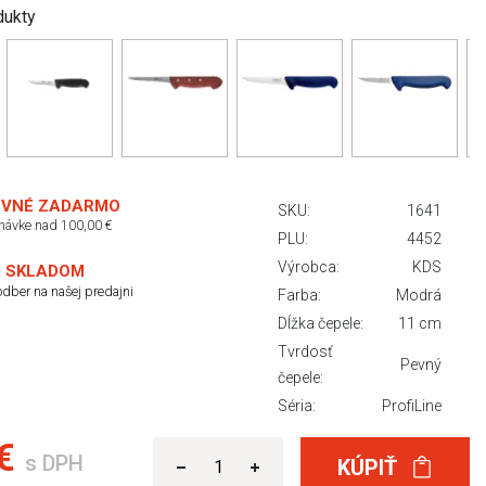
dukty
VNÉ ZADARMO
SKU:
1641
dnávke nad 100,00 €
PLU:
4452
Výrobca:
KDS
 SKLADOM
dber na našej predajni
Farba:
Modrá
Dĺžka čepele:
11 cm
Tvrdosť
Pevný
čepele:
Séria:
ProfiLine
 €
s DPH
KÚPIŤ