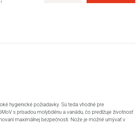
H
soké hygienické požiadavky. Sú teda vhodné pre
 N6MoV s prísadou molybdénu a vanádu, čo predlžuje životnosť
achovaní maximálnej bezpečnosti. Nože je možné umývať v