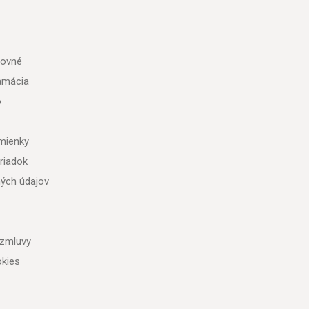
tovné
lamácia
o
mienky
riadok
ých údajov
 zmluvy
kies