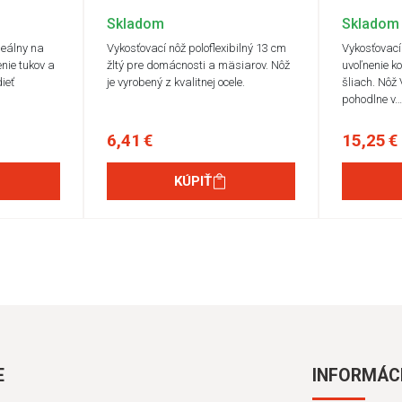
Skladom
Skladom
deálny na
Vykosťovací nôž poloflexibilný 13 cm
Vykosťovací
nie tukov a
žltý pre domácnosti a mäsiarov. Nôž
uvoľnenie ko
ieť
je vyrobený z kvalitnej ocele.
šliach. Nôž
pohodlne v
6,41 €
15,25 €
KÚPIŤ
E
INFORMÁC