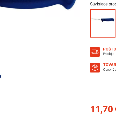
Súvisiace pro
POŠTO
Pri obje
TOVAR
Osobný o
11,70