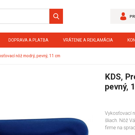
PR
DOPRAVA A PLATBA
VRÁTENIE A REKLAMÁCIA
KO
osťovací nôž modrý, pevný, 11 cm
KDS, Pr
pevný, 
Vykosťovací nô
šliach. Nôž V
firme na spra