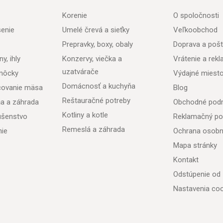
Korenie
O spoločnosti
senie
Umelé črevá a sieťky
Veľkoobchod
Prepravky, boxy, obaly
Doprava a poš
y, ihly
Konzervy, viečka a
Vrátenie a rek
uzatvárače
môcky
Výdajné miest
Domácnosť a kuchyňa
acovanie mäsa
Blog
Reštauračné potreby
ňa a záhrada
Obchodné pod
Kotliny a kotle
lušenstvo
Reklamačný po
Remeslá a záhrada
nie
Ochrana osobn
Mapa stránky
Kontakt
Odstúpenie od
Nastavenia coo