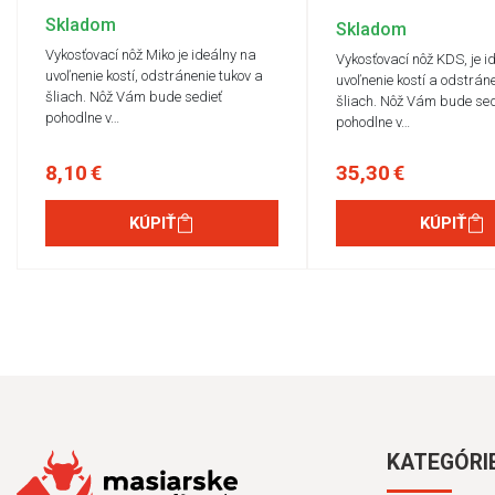
Skladom
Skladom
Vykosťovací nôž Miko je ideálny na
Vykosťovací nôž KDS, je i
uvoľnenie kostí, odstránenie tukov a
uvoľnenie kostí a odstráne
šliach. Nôž Vám bude sedieť
šliach. Nôž Vám bude sed
pohodlne v…
pohodlne v…
8,10 €
35,30 €
KÚPIŤ
KÚPIŤ
KATEGÓRI