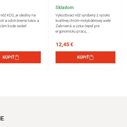
Skladom
 nôž KDS, je ideálny na
Vykosťovací nôž vyrobený z vysoko
stí a odstránenie tukov a
kvalitnej chróm-molybdénovej ocele
 Vám bude sedieť
Zakrivená a úzka čepeľ pre
…
ergonomickú prácu,…
12,45 €
KÚPIŤ
KÚPIŤ
IE