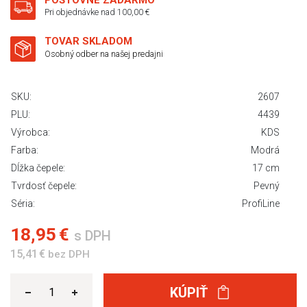
POŠTOVNÉ ZADARMO
Pri objednávke nad 100,00 €
TOVAR SKLADOM
Osobný odber na našej predajni
SKU:
2607
PLU:
4439
Výrobca:
KDS
Farba:
Modrá
Dĺžka čepele:
17 cm
Tvrdosť čepele:
Pevný
Séria:
ProfiLine
18,95 €
s DPH
15,41 €
bez DPH
KÚPIŤ