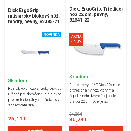
Dick, ErgoGrip, Triediaci
Dick ErgoGrip
nôž 22 cm, pevný,
mäsiarsky blokový nôž,
82641-22
modrý, pevný, 82385-21
NOVINKA
AKCIA
- 10%
Skladom
Skladom
Rozrábkový nôž F.Dick 22 cm je
Rozrábkové nože značky Dick sú
profesionálny nôž, ktorý má
určené pre domácich, ale hlavne
čepeľ z nehrdzavejúcej ocele s
pre profesionálnych mäsiarov a
dĺžkou 22 cm. Oceľ je s…
spracovateľské…
34,29 €
25,11 €
30,74 €