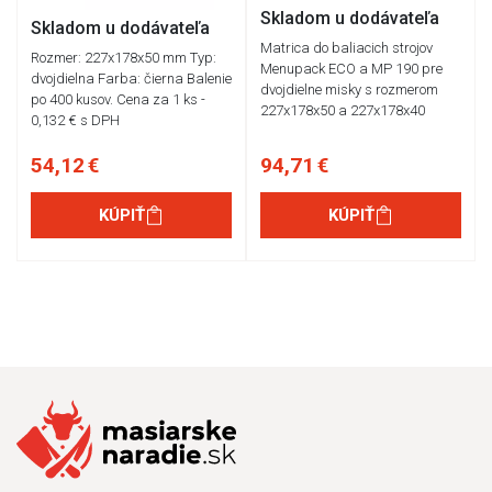
Skladom u dodávateľa
Skladom u dodávateľa
Matrica do baliacich strojov
Rozmer: 227x178x50 mm Typ:
Menupack ECO a MP 190 pre
dvojdielna Farba: čierna Balenie
dvojdielne misky s rozmerom
po 400 kusov. Cena za 1 ks -
227x178x50 a 227x178x40
0,132 € s DPH
54,12 €
94,71 €
KÚPIŤ
KÚPIŤ