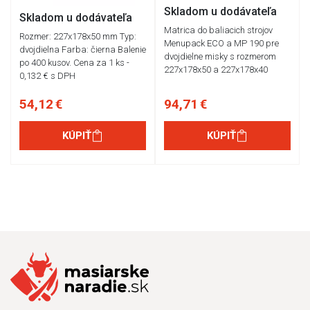
Skladom u dodávateľa
Skladom u dodávateľa
Matrica do baliacich strojov
Rozmer: 227x178x50 mm Typ:
Menupack ECO a MP 190 pre
dvojdielna Farba: čierna Balenie
dvojdielne misky s rozmerom
po 400 kusov. Cena za 1 ks -
227x178x50 a 227x178x40
0,132 € s DPH
54,12 €
94,71 €
KÚPIŤ
KÚPIŤ