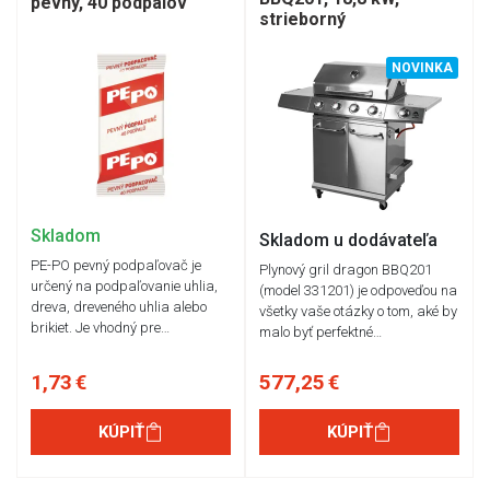
pevný, 40 podpalov
strieborný
NOVINKA
Skladom
Skladom u dodávateľa
PE-PO pevný podpaľovač je
Plynový gril dragon BBQ201
určený na podpaľovanie uhlia,
(model 331201) je odpoveďou na
dreva, dreveného uhlia alebo
všetky vaše otázky o tom, aké by
brikiet. Je vhodný pre…
malo byť perfektné…
1,73 €
577,25 €
KÚPIŤ
KÚPIŤ