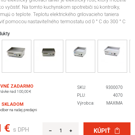
ko vyčistiť. Na tomto kuchynskom spotrebiči sú kontrolky,
rmujú o teplote. Teplotu elektrického grilovacieho taniera
iť pomocou nastaviteľného termostatu od 0 ° C do 300 ° C
dukty
VNÉ ZADARMO
SKU:
9300070
dnávke nad 100,00 €
PLU:
4070
Výrobca:
MAXIMA
 SKLADOM
dber na našej predajni
1 €
s DPH
KÚPIŤ