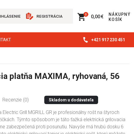
NÁKUPNÝ
0
0,00 €
IHLÁSENIE
REGISTRÁCIA
KOŠÍK
+421 917 230 451
NTAKT
cia platňa MAXIMA, ryhovaná, 56
Recenzie (0)
Skladom u dodávateľa
lectric Grill MGRILL GR je profesionálny rošt na štyroch
čkách. Týmto spôsobom je táto ťažká elektrická grilovacia
ne zabezpečená proti posunutiu. Navyše má hrubú dosku 6
to elektrický grilovací tanier je elektrický rošt, ktorý môžete