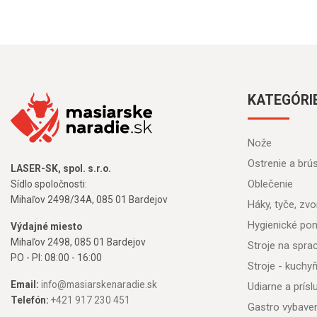
KATEGÓRI
Nože
Ostrenie a brú
LASER-SK, spol. s.r.o.
Oblečenie
Sídlo spoločnosti:
Mihaľov 2498/34A, 085 01 Bardejov
Háky, tyče, zvon
Hygienické po
Výdajné miesto
Mihaľov 2498, 085 01 Bardejov
Stroje na spr
PO - PI: 08:00 - 16:00
Stroje - kuchy
Email:
info@masiarskenaradie.sk
Udiarne a prís
Telefón:
+421 917 230 451
Gastro vybave