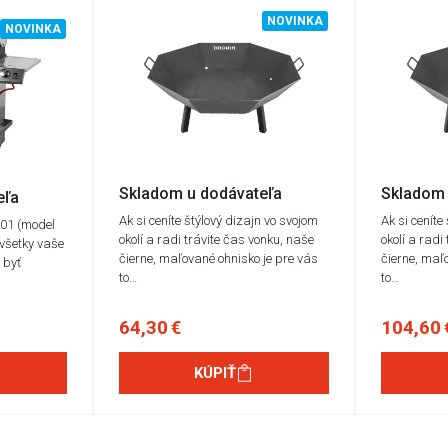
NOVINKA
NOVINKA
Skladom u dodávateľa
Skladom 
eľa
Ak si ceníte štýlový dizajn vo svojom
Ak si ceníte
201 (model
okolí a radi trávite čas vonku, naše
okolí a radi
všetky vaše
čierne, maľované ohnisko je pre vás
čierne, maľ
 byť
to…
to…
64,30 €
104,60 
KÚPIŤ