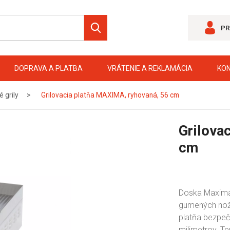
PR
DOPRAVA A PLATBA
VRÁTENIE A REKLAMÁCIA
KO
é grily
Grilovacia platňa MAXIMA, ryhovaná, 56 cm
Grilova
cm
Doska Maxima E
gumených noži
platňa bezpeč
milimetrov. Ten