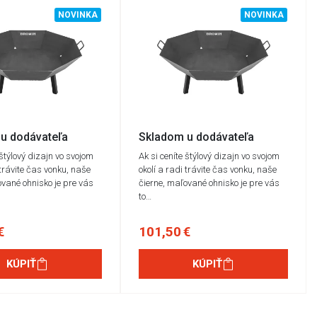
NOVINKA
NOVINKA
u dodávateľa
Skladom u dodávateľa
 štýlový dizajn vo svojom
Ak si ceníte štýlový dizajn vo svojom
 trávite čas vonku, naše
okolí a radi trávite čas vonku, naše
ované ohnisko je pre vás
čierne, maľované ohnisko je pre vás
to…
€
101,50 €
KÚPIŤ
KÚPIŤ