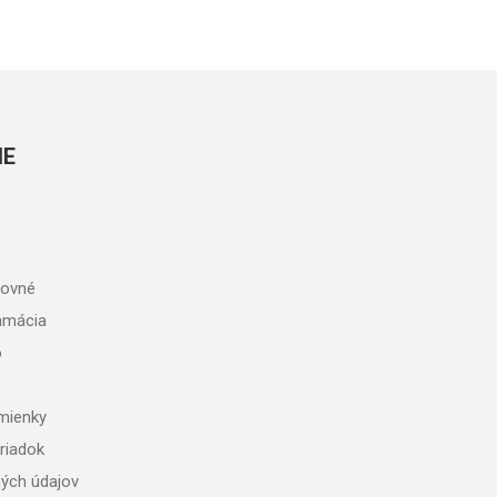
IE
tovné
lamácia
o
mienky
riadok
ých údajov