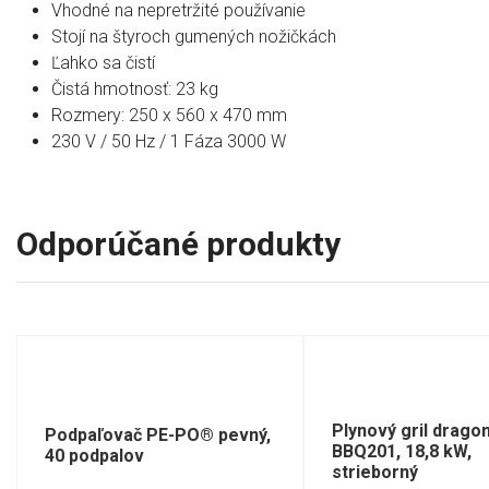
Vhodné na nepretržité používanie
Stojí na štyroch gumených nožičkách
Ľahko sa čistí
Čistá hmotnosť: 23 kg
Rozmery: 250 x 560 x 470 mm
230 V / 50 Hz / 1 Fáza 3000 W
Odporúčané produkty
Plynový gril drago
Podpaľovač PE-PO® pevný,
BBQ201, 18,8 kW,
40 podpalov
strieborný