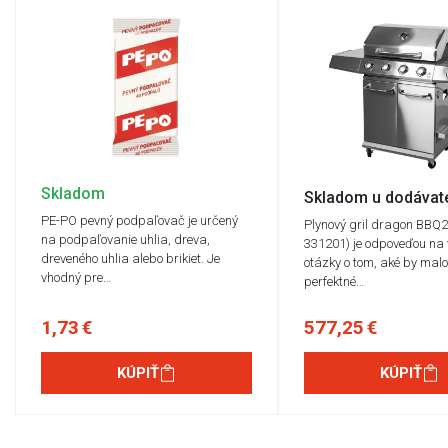
Skladom
Skladom u dodávat
PE-PO pevný podpaľovač je určený
Plynový gril dragon BBQ
na podpaľovanie uhlia, dreva,
331201) je odpoveďou na 
dreveného uhlia alebo brikiet. Je
otázky o tom, aké by malo
vhodný pre…
perfektné…
1,73 €
577,25 €
KÚPIŤ
KÚPIŤ