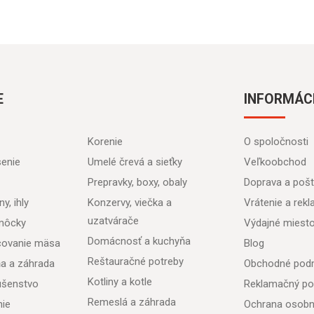
E
INFORMÁC
Korenie
O spoločnosti
senie
Umelé črevá a sieťky
Veľkoobchod
Prepravky, boxy, obaly
Doprava a poš
y, ihly
Konzervy, viečka a
Vrátenie a rek
uzatvárače
môcky
Výdajné miest
Domácnosť a kuchyňa
acovanie mäsa
Blog
Reštauračné potreby
ňa a záhrada
Obchodné pod
Kotliny a kotle
lušenstvo
Reklamačný po
Remeslá a záhrada
nie
Ochrana osobn