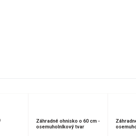
n
Záhradné ohnisko o 60 cm -
Záhradné
osemuholníkový tvar
osemuho