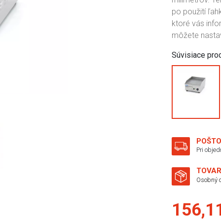
po použití ľah
ktoré vás info
môžete nastav
Súvisiace pro
POŠTO
Pri obje
TOVAR
Osobný o
156,1