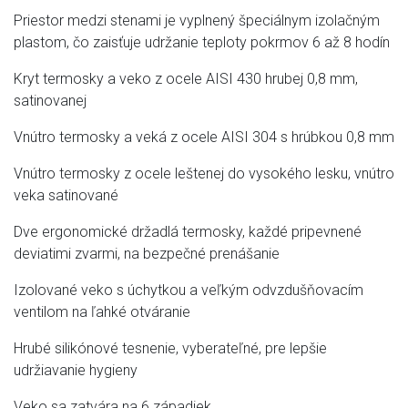
Priestor medzi stenami je vyplnený špeciálnym izolačným
plastom, čo zaisťuje udržanie teploty pokrmov 6 až 8 hodín
Kryt termosky a veko z ocele AISI 430 hrubej 0,8 mm,
satinovanej
Vnútro termosky a veká z ocele AISI 304 s hrúbkou 0,8 mm
Vnútro termosky z ocele leštenej do vysokého lesku, vnútro
veka satinované
Dve ergonomické držadlá termosky, každé pripevnené
deviatimi zvarmi, na bezpečné prenášanie
Izolované veko s úchytkou a veľkým odvzdušňovacím
ventilom na ľahké otváranie
Hrubé silikónové tesnenie, vyberateľné, pre lepšie
udržiavanie hygieny
Veko sa zatvára na 6 západiek