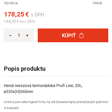
Výrobca:
Hendi
178,25 €
s DPH
144,92 €
bez DPH
KÚPIŤ
Popis produktu
Hendi nerezová termonádoba Profi Line, 20L,
ø330x(H)360mm
Určená pre cateringové firmy na udržiavanie tepla prevážaných pokrmov
a kvapalín