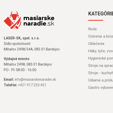
KATEGÓRI
Nože
Ostrenie a brú
LASER-SK, spol. s.r.o.
Oblečenie
Sídlo spoločnosti:
Mihaľov 2498/34A, 085 01 Bardejov
Háky, tyče, zvon
Hygienické po
Výdajné miesto
Mihaľov 2498, 085 01 Bardejov
Stroje na spr
PO - PI: 08:00 - 16:00
Stroje - kuchy
Email:
info@masiarskenaradie.sk
Udiarne a prís
Telefón:
+421 917 230 451
Gastro vybave