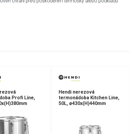
ároveň chráni pred poškodením termosky alebo podkladu
erezová
Hendi nerezová
oba Profi Line,
termonádoba Kitchen Line,
80x(H)380mm
50L, ø430x(H)440mm