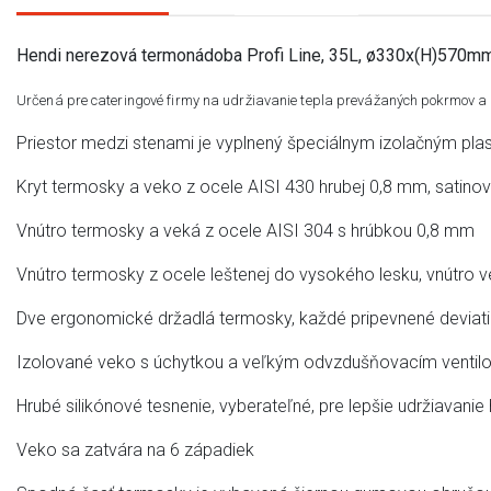
Hendi nerezová termonádoba Profi Line, 35L, ø330x(H)570
Určená pre cateringové firmy na udržiavanie tepla prevážaných pokrmov a
Priestor medzi stenami je vyplnený špeciálnym izolačným plas
Kryt termosky a veko z ocele AISI 430 hrubej 0,8 mm, satino
Vnútro termosky a veká z ocele AISI 304 s hrúbkou 0,8 mm
Vnútro termosky z ocele leštenej do vysokého lesku, vnútro 
Dve ergonomické držadlá termosky, každé pripevnené deviati
Izolované veko s úchytkou a veľkým odvzdušňovacím ventilo
Hrubé silikónové tesnenie, vyberateľné, pre lepšie udržiavanie
Veko sa zatvára na 6 západiek