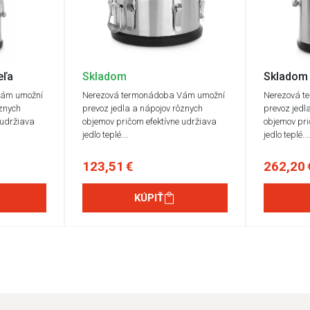
eľa
Skladom
Skladom 
Vám umožní
Nerezová termonádoba Vám umožní
Nerezová t
ôznych
prevoz jedla a nápojov rôznych
prevoz jedl
 udržiava
objemov pričom efektívne udržiava
objemov pri
jedlo teplé.…
jedlo teplé.
123,51 €
262,20 
KÚPIŤ