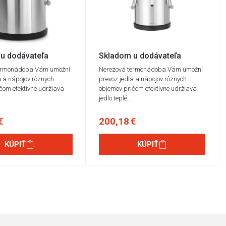
u dodávateľa
Skladom u dodávateľa
ermonádoba Vám umožní
Nerezová termonádoba Vám umožní
a a nápojov rôznych
prevoz jedla a nápojov rôznych
čom efektívne udržiava
objemov pričom efektívne udržiava
…
jedlo teplé.…
€
200,18 €
KÚPIŤ
KÚPIŤ