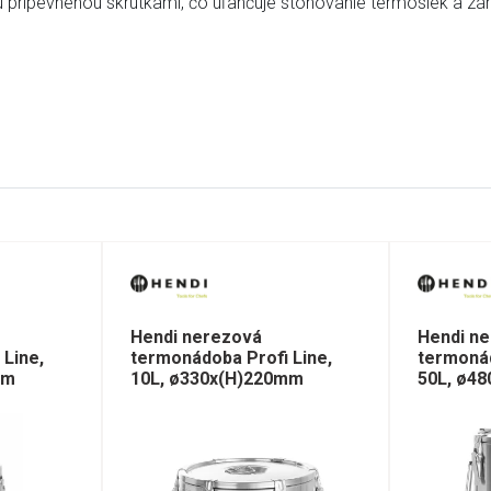
pripevnenou skrutkami, čo uľahčuje stohovanie termosiek a z
Hendi nerezová
Hendi n
Line,
termonádoba Profi Line,
termonád
mm
10L, ø330x(H)220mm
50L, ø4