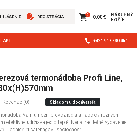
NÁKUPNÝ
0
0,00 €
IHLÁSENIE
REGISTRÁCIA
KOŠÍK
+421 917 230 451
NTAKT
erezová termonádoba Profi Line,
330x(H)570mm
Recenzie (0)
Skladom u dodávateľa
monádoba Vám umožní prevoz jedla a nápojov rôznych
m efektívne udržiava jedlo teplé. Nenahraditeľné vybavenie
ňu, jedáleň či cateringovú spoločnosť.