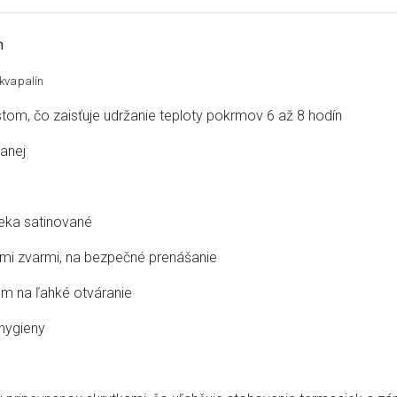
mm
 kvapalín
tom, čo zaisťuje udržanie teploty pokrmov 6 až 8 hodín
vanej
veka satinované
mi zvarmi, na bezpečné prenášanie
m na ľahké otváranie
 hygieny