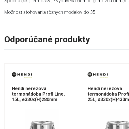
Spodná časť termosky je vybavená čiernou gumovou obručou 
Možnosť stohovania rôznych modelov do 35 l
Odporúčané produkty
Hendi nerezová
Hendi nerezová
termonádoba Profi Line,
termonádoba Profi 
15L, ø330x(H)280mm
25L, ø330x(H)430