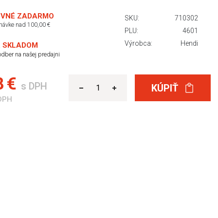
VNÉ ZADARMO
SKU:
710302
dnávke nad 100,00 €
PLU:
4601
Výrobca:
Hendi
 SKLADOM
dber na našej predajni
8 €
s DPH
KÚPIŤ
DPH