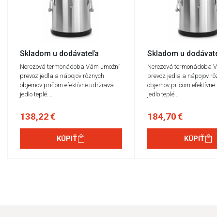
Skladom u dodávateľa
Skladom u dodávat
Nerezová termonádoba Vám umožní
Nerezová termonádoba 
prevoz jedla a nápojov rôznych
prevoz jedla a nápojov r
objemov pričom efektívne udržiava
objemov pričom efektívne
jedlo teplé.…
jedlo teplé.…
138,22 €
184,70 €
KÚPIŤ
KÚPIŤ