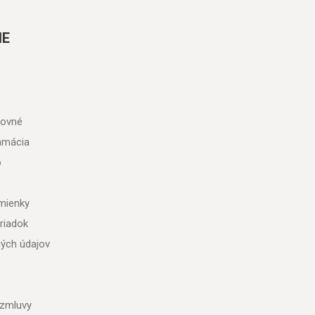
IE
tovné
lamácia
o
mienky
riadok
ých údajov
 zmluvy