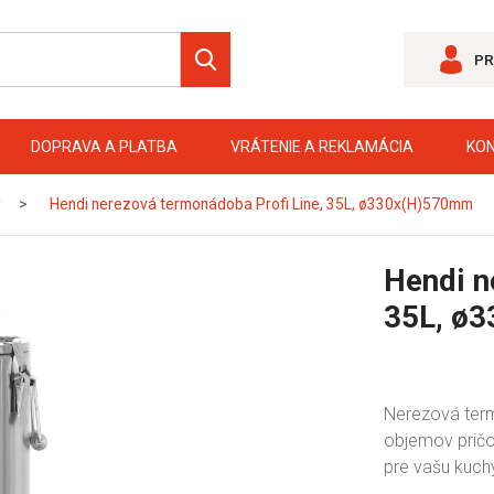
PR
DOPRAVA A PLATBA
VRÁTENIE A REKLAMÁCIA
KO
y
Hendi nerezová termonádoba Profi Line, 35L, ø330x(H)570mm
Hendi n
35L, ø
Nerezová ter
objemov pričo
pre vašu kuchy