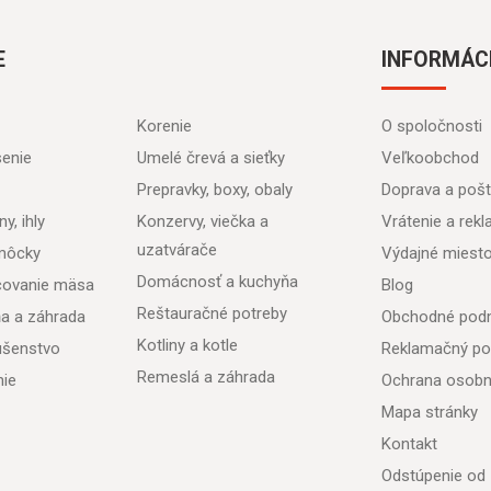
E
INFORMÁC
Korenie
O spoločnosti
senie
Umelé črevá a sieťky
Veľkoobchod
Prepravky, boxy, obaly
Doprava a poš
y, ihly
Konzervy, viečka a
Vrátenie a rek
uzatvárače
môcky
Výdajné miest
Domácnosť a kuchyňa
acovanie mäsa
Blog
Reštauračné potreby
ňa a záhrada
Obchodné pod
Kotliny a kotle
lušenstvo
Reklamačný po
Remeslá a záhrada
nie
Ochrana osobn
Mapa stránky
Kontakt
Odstúpenie od