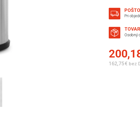
POŠTO
Pri obje
TOVAR
Osobný o
200,1
162,75 €
bez 