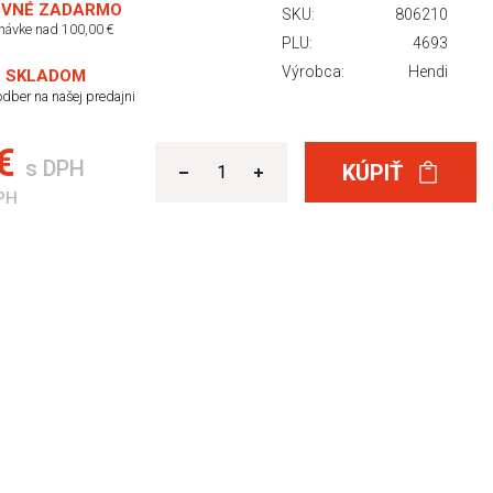
VNÉ ZADARMO
SKU:
806210
dnávke nad 100,00 €
PLU:
4693
Výrobca:
Hendi
 SKLADOM
dber na našej predajni
 €
s DPH
KÚPIŤ
PH