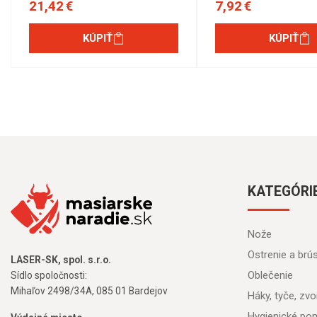
21,42 €
7,92 €
KÚPIŤ
KÚPIŤ
KATEGÓRI
Nože
Ostrenie a brú
LASER-SK, spol. s.r.o.
Oblečenie
Sídlo spoločnosti:
Mihaľov 2498/34A, 085 01 Bardejov
Háky, tyče, zvon
Hygienické po