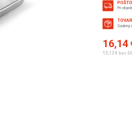
POŠTO
Pri obje
TOVAR
Osobný o
16,14
13,12 €
bez D