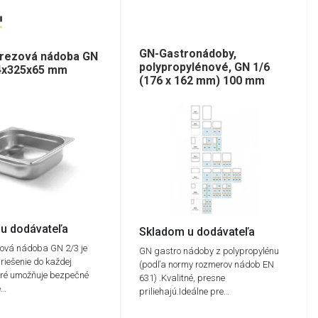
GN-Gastronádoby,
erezová nádoba GN
polypropylénové, GN 1/6
54x325x65 mm
(176 x 162 mm) 100 mm
u dodávateľa
Skladom u dodávateľa
zová nádoba GN 2/3 je
GN gastro nádoby z polypropylénu
 riešenie do každej
(podľa normy rozmerov nádob EN
oré umožňuje bezpečné
631) .Kvalitné, presne
e…
priliehajú.Ideálne pre…