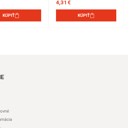
4,31 €
KÚPIŤ
KÚPIŤ
IE
tovné
lamácia
o