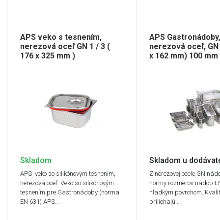
APS veko s tesnením,
APS Gastronádoby
nerezová oceľ GN 1 / 3 (
nerezová oceľ, GN 
176 x 325 mm )
x 162 mm) 100 mm
Skladom
Skladom u dodávat
APS veko so silikónovým tesnením,
Z nerezovej ocele GN nád
nerezová oceľ. Veko so silikónovým
normy rozmerov nádob E
tesnením pre Gastronádoby (norma
hladkým povrchom. Kvalit
EN 631) APS…
priliehajú.…