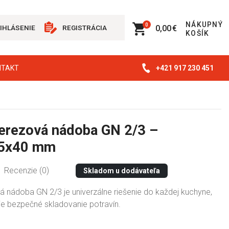
NÁKUPNÝ
0
0,00 €
IHLÁSENIE
REGISTRÁCIA
KOŠÍK
+421 917 230 451
NTAKT
erezová nádoba GN 2/3 –
5x40 mm
Recenzie (0)
Skladom u dodávateľa
á nádoba GN 2/3 je univerzálne riešenie do každej kuchyne,
e bezpečné skladovanie potravín.