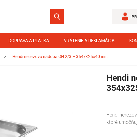
PR
DOPRAVA A PLATBA
VRÁTENIE A REKLAMÁCIA
KO
Hendi nerezová nádoba GN 2/3 – 354x325x40 mm
Hendi n
354x32
Hendi nerezov
ktoré umožňuj