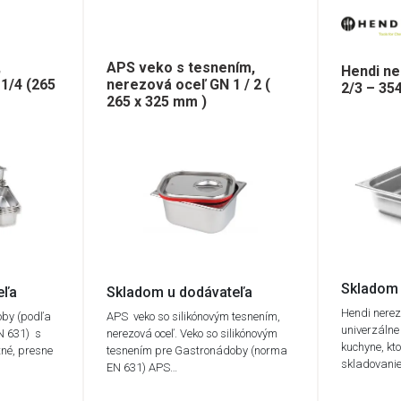
,
APS veko s tesnením,
Hendi n
1/4 (265
nerezová oceľ GN 1 / 2 (
2/3 – 3
265 x 325 mm )
Skladom 
eľa
Skladom u dodávateľa
Hendi nere
oby (podľa
APS veko so silikónovým tesnením,
univerzálne
N 631) s
nerezová oceľ. Veko so silikónovým
kuchyne, kt
né, presne
tesnením pre Gastronádoby (norma
skladovani
EN 631) APS…