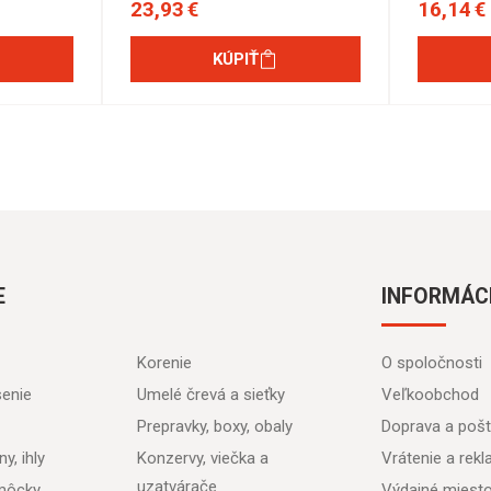
23,93 €
16,14 €
KÚPIŤ
E
INFORMÁC
Korenie
O spoločnosti
senie
Umelé črevá a sieťky
Veľkoobchod
Prepravky, boxy, obaly
Doprava a poš
y, ihly
Konzervy, viečka a
Vrátenie a rek
uzatvárače
môcky
Výdajné miest