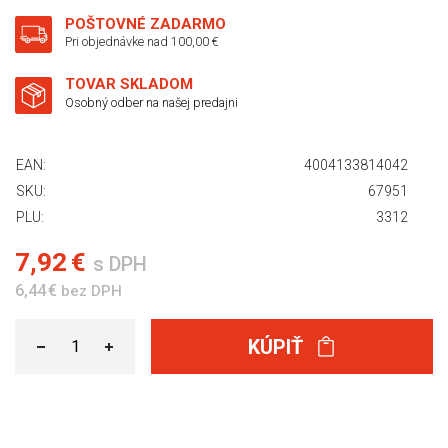
POŠTOVNÉ ZADARMO
Pri objednávke nad 100,00 €
TOVAR SKLADOM
Osobný odber na našej predajni
EAN:
4004133814042
SKU:
67951
PLU:
3312
7,92 €
s DPH
6,44 €
bez DPH
KÚPIŤ