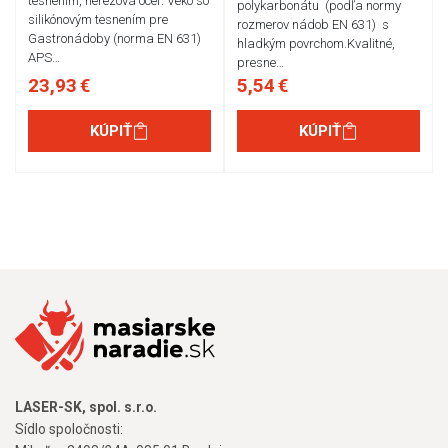
tesnením, nerezová oceľ. Veko so
polykarbonátu (podľa normy
silikónovým tesnením pre
rozmerov nádob EN 631) s
Gastronádoby (norma EN 631)
hladkým povrchom.Kvalitné,
APS…
presne…
23,93 €
5,54 €
KÚPIŤ
KÚPIŤ
LASER-SK, spol. s.r.o.
Sídlo spoločnosti: