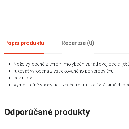
Popis produktu
Recenzie (0)
Nože vyrobené z chróm-molybdén-vanádiovej ocele (x50
rukoväť vyrobená z vstrekovaného polypropylénu,
bez nitov
Vymeniteľné spony na označenie rukovätí v 7 farbách p
Odporúčané produkty