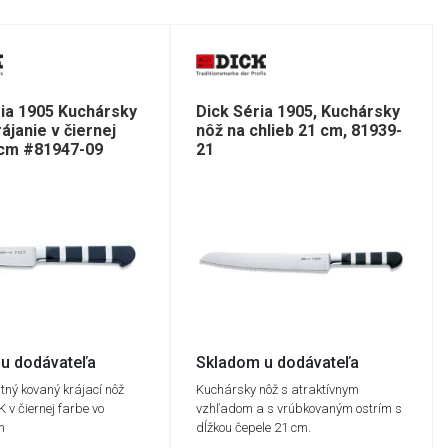
ria 1905 Kuchársky
Dick Séria 1905, Kuchársky
ájanie v čiernej
nôž na chlieb 21 cm, 81939-
 cm #81947-09
21
u dodávateľa
Skladom u dodávateľa
itný kovaný krájací nôž
Kuchársky nôž s atraktívnym
 v čiernej farbe vo
vzhľadom a s vrúbkovaným ostrím s
m
dĺžkou čepele 21 cm.