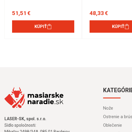
51,51 €
48,33 €
KÚPIŤ
KÚPIŤ
KATEGÓRI
Nože
Ostrenie a brú
LASER-SK, spol. s.r.o.
Oblečenie
Sídlo spoločnosti:
Mihaľov 2498/34A, 085 01 Bardejov