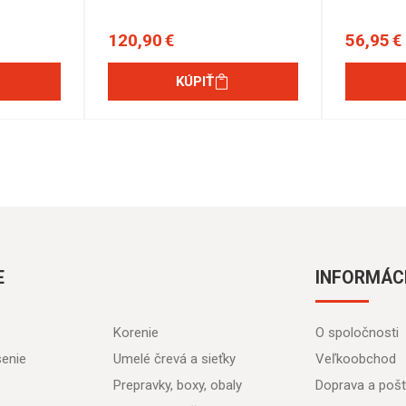
120,90 €
56,95 €
KÚPIŤ
E
INFORMÁC
Korenie
O spoločnosti
senie
Umelé črevá a sieťky
Veľkoobchod
Prepravky, boxy, obaly
Doprava a poš