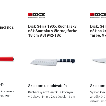
Dick Séria 1905, Kuchársky
Dick, Sé
jací nôž
nôž Santoku v čiernej farbe
nôž na kr
18 cm #81942-18k
farbe, 9
eľa
Skladom u dodávateľa
Skladom 
 krájanie s
Kuchársky nôž Santoku s bočným
Vysoko kval
žkou 9 cm
vrúbkovaním s dĺžkou čepele 18 cm
značky DICK
veľkosti 9 c