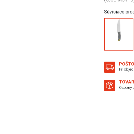
Súvisiace pro
POŠTO
Pri obje
TOVAR
Osobný o