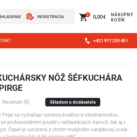
NÁKUPNÝ
0
0,00 €
IHLÁSENIE
REGISTRÁCIA
KOŠÍK
+421 917 230 451
NTAKT
KUCHÁRSKY NÔŽ ŠÉFKUCHÁRA
 PIRGE
Recenzie (0)
Skladom u dodávateľa
 Pirge sa vyznačuje vysokou kvalitou a všestrannosťou.
 pri profesionálnom použití v reštauráciách, baroch, tak aj v
ni. Čepeľ je vyrobená z chróm-molybdén-vanádiovej ocele
 s tvrdosťou 54 až 56 stupňov HRC .