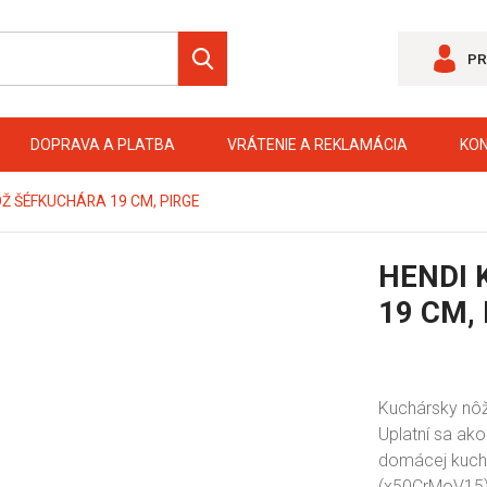
PR
DOPRAVA A PLATBA
VRÁTENIE A REKLAMÁCIA
KO
Ž ŠÉFKUCHÁRA 19 CM, PIRGE
HENDI 
19 CM,
Kuchársky nôž
Uplatní sa ako
domácej kuchy
(x50CrMoV15),