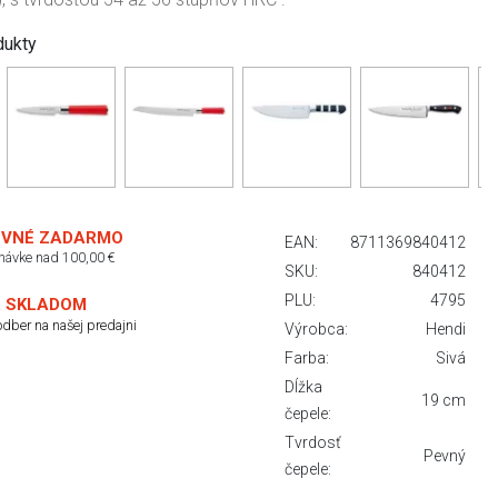
dukty
VNÉ ZADARMO
EAN:
8711369840412
dnávke nad 100,00 €
SKU:
840412
PLU:
4795
 SKLADOM
dber na našej predajni
Výrobca:
Hendi
Farba:
Sivá
Dĺžka
19 cm
čepele:
Tvrdosť
Pevný
čepele: