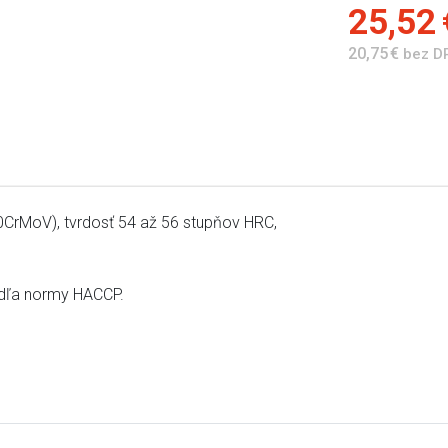
25,52
20,75 €
bez D
CrMoV), tvrdosť 54 až 56 stupňov HRC,
odľa normy HACCP.