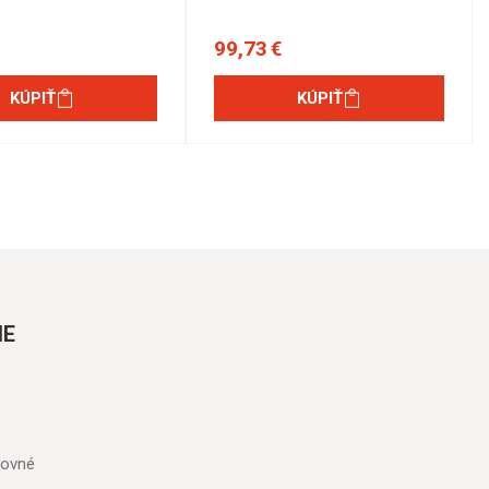
99,73 €
KÚPIŤ
KÚPIŤ
IE
tovné