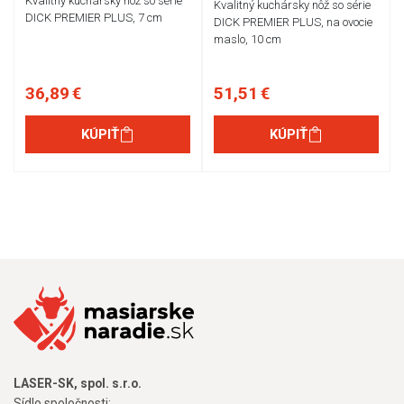
Kvalitný kuchársky nôž so série
Kvalitný kuchársky nôž so série
DICK PREMIER PLUS, 7 cm
DICK PREMIER PLUS, na ovocie
maslo, 10 cm
36,89 €
51,51 €
KÚPIŤ
KÚPIŤ
LASER-SK, spol. s.r.o.
Sídlo spoločnosti: