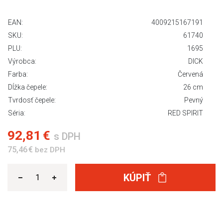
EAN:
4009215167191
SKU:
61740
PLU:
1695
Výrobca:
DICK
Farba:
Červená
Dĺžka čepele:
26 cm
Tvrdosť čepele:
Pevný
Séria:
RED SPIRIT
92,81 €
s DPH
75,46 €
bez DPH
KÚPIŤ