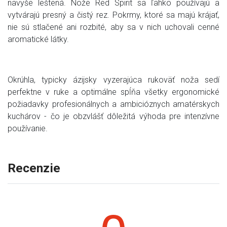
navyše leštená. Nože Red Spirit sa ľahko používajú a
vytvárajú presný a čistý rez. Pokrmy, ktoré sa majú krájať,
nie sú stlačené ani rozbité, aby sa v nich uchovali cenné
aromatické látky.
Okrúhla, typicky ázijsky vyzerajúca rukoväť noža sedí
perfektne v ruke a optimálne spĺňa všetky ergonomické
požiadavky profesionálnych a ambicióznych amatérskych
kuchárov - čo je obzvlášť dôležitá výhoda pre intenzívne
používanie.
Recenzie