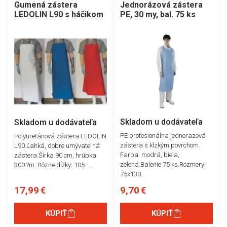
Jednorázová zástera
Gumená zástera
PE, 30 my, bal. 75 ks
LEDOLIN L90 s háčikom
Skladom u dodávateľa
Skladom u dodávateľa
PE profesionálna jednorazová
Polyuretánová zástera LEDOLIN
zástera s klzkým povrchom.
L90.Ľahká, dobre umývateľná
Farba: modrá, biela,
zástera.Šírka 90 cm, hrúbka:
zelená.Balenie 75 ks.Rozmery:
300 ?m. Rôzne dĺžky: 105 -…
75x130…
17,99 €
9,70 €
KÚPIŤ
KÚPIŤ