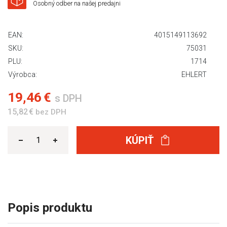
Osobný odber na našej predajni
EAN:
4015149113692
SKU:
75031
PLU:
1714
Výrobca:
EHLERT
19,46 €
s DPH
15,82 €
bez DPH
KÚPIŤ
Popis produktu