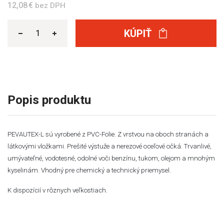
12,08 €
bez DPH
KÚPIŤ
Popis produktu
PEVAUTEX-L
sú vyrobené
z
PVC-Folie.
Z
vrstvou
na
oboch
stranách
a
látkovými
vložkami
.
Prešité
výstuže
a
nerezové
oceľové
očká
.
Trvanlivé
,
umývateľné
,
vodotesné
,
odolné voči
benzínu
,
tukom
,
olejom
a
mnohým
kyselinám
.
Vhodný
pre
chemický
a
technický priemysel.
K dispozícií v rôznych veľkostiach.