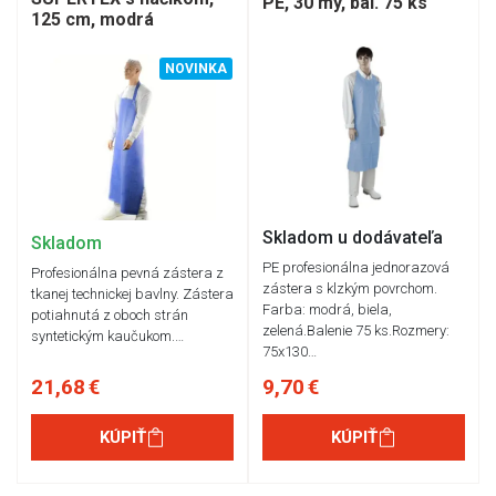
PE, 30 my, bal. 75 ks
125 cm, modrá
NOVINKA
Skladom u dodávateľa
Skladom
PE profesionálna jednorazová
Profesionálna pevná zástera z
zástera s klzkým povrchom.
tkanej technickej bavlny. Zástera
Farba: modrá, biela,
potiahnutá z oboch strán
zelená.Balenie 75 ks.Rozmery:
syntetickým kaučukom.…
75x130…
21,68 €
9,70 €
KÚPIŤ
KÚPIŤ