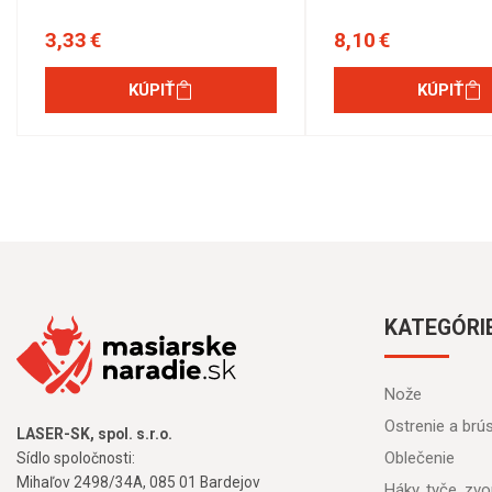
3,33 €
8,10 €
KÚPIŤ
KÚPIŤ
KATEGÓRI
Nože
Ostrenie a brú
LASER-SK, spol. s.r.o.
Oblečenie
Sídlo spoločnosti:
Mihaľov 2498/34A, 085 01 Bardejov
Háky, tyče, zvon