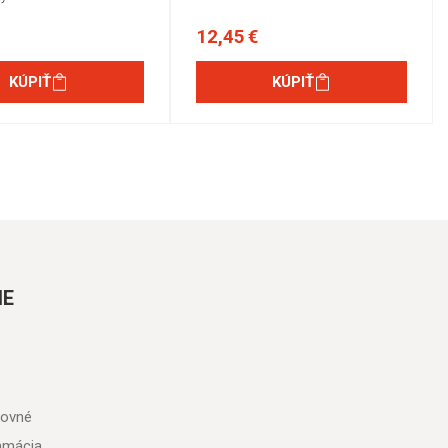
12,45 €
KÚPIŤ
KÚPIŤ
IE
tovné
lamácia