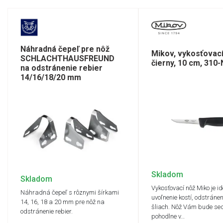
Náhradná čepeľ pre nôž
Mikov, vykosťovací
SCHLACHTHAUSFREUND
čierny, 10 cm, 310
na odstránenie rebier
14/16/18/20 mm
Skladom
Skladom
Vykosťovací nôž Miko je i
Náhradná čepeľ s rôznymi šírkami
uvoľnenie kostí, odstránen
14, 16, 18 a 20 mm pre nôž na
šliach. Nôž Vám bude sed
odstránenie rebier.
pohodlne v…