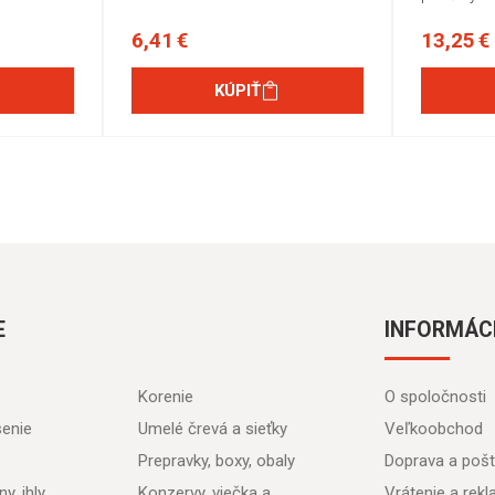
6,41 €
13,25 €
KÚPIŤ
E
INFORMÁC
Korenie
O spoločnosti
senie
Umelé črevá a sieťky
Veľkoobchod
Prepravky, boxy, obaly
Doprava a poš
y, ihly
Konzervy, viečka a
Vrátenie a rek