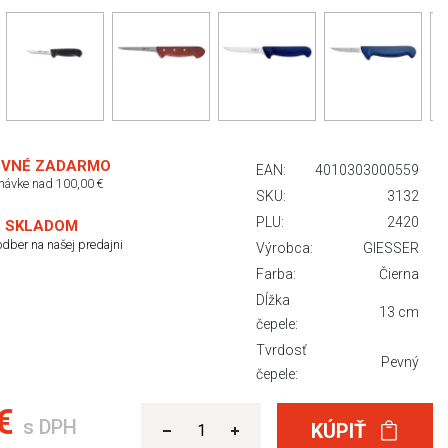
VNÉ ZADARMO
EAN:
4010303000559
dnávke nad 100,00 €
SKU:
3132
PLU:
2420
 SKLADOM
dber na našej predajni
Výrobca:
GIESSER
Farba:
Čierna
Dĺžka
13 cm
čepele:
Tvrdosť
Pevný
čepele:
 €
s DPH
KÚPIŤ