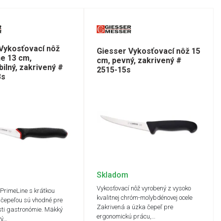
Vykosťovací nôž
Giesser Vykosťovací nôž 15
e 13 cm,
cm, pevný, zakrivený #
bilný, zakrivený #
2515-15s
3s
Skladom
Vykosťovací nôž vyrobený z vysoko
 PrimeLine s krátkou
kvalitnej chróm-molybdénovej ocele
 čepeľou sú vhodné pre
Zakrivená a úzka čepeľ pre
sti gastronómie. Mäkký
ergonomickú prácu,…
vý…