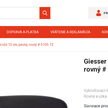
PR
DOPRAVA A PLATBA
VRÁTENIE A REKLAMÁCIA
KO
í nôž 13 cm, pevný, rovný # 3105-13
Giesser
rovný #
Vykosťovací n
Rovná a úzka 
Súvisiace pro