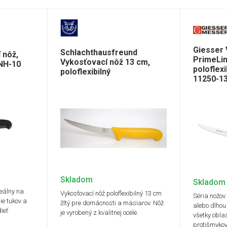
Giesser 
Schlachthausfreund
 nôž,
PrimeLin
Vykosťovací nôž 13 cm,
-NH-10
poloflexi
poloflexibilný
11250-1
Skladom
Skladom
deálny na
Vykosťovací nôž poloflexibilný 13 cm
Séria nožov
ie tukov a
žltý pre domácnosti a mäsiarov. Nôž
alebo dlhou
ieť
je vyrobený z kvalitnej ocele.
všetky obla
protišmyko