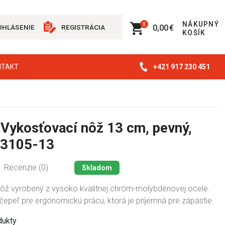
NÁKUPNÝ
0
0,00 €
IHLÁSENIE
REGISTRÁCIA
KOŠÍK
+421 917 230 451
NTAKT
 Vykosťovací nôž 13 cm, pevný,
 3105-13
Recenzie (0)
Skladom
ôž vyrobený z vysoko kvalitnej chróm-molybdénovej ocele.
čepeľ pre ergonomickú prácu, ktorá je príjemná pre zápästie.
dukty