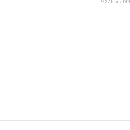
9,27 €
bez DP