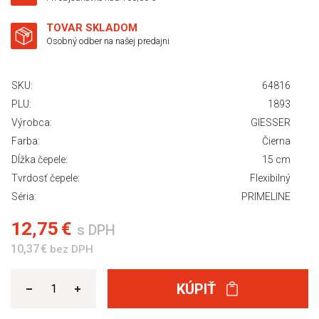
TOVAR SKLADOM
Osobný odber na našej predajni
SKU:
64816
PLU:
1893
Výrobca:
GIESSER
Farba:
Čierna
Dĺžka čepele:
15 cm
Tvrdosť čepele:
Flexibilný
Séria:
PRIMELINE
12,75 €
s DPH
10,37 €
bez DPH
KÚPIŤ