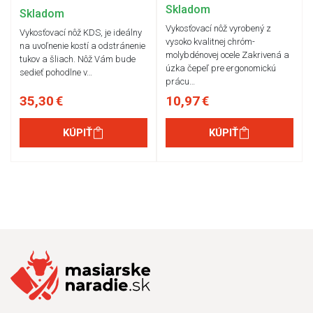
Skladom
Skladom
Vykosťovací nôž vyrobený z
Vykosťovací nôž KDS, je ideálny
vysoko kvalitnej chróm-
na uvoľnenie kostí a odstránenie
molybdénovej ocele Zakrivená a
tukov a šliach. Nôž Vám bude
úzka čepeľ pre ergonomickú
sedieť pohodlne v…
prácu…
35,30 €
10,97 €
KÚPIŤ
KÚPIŤ