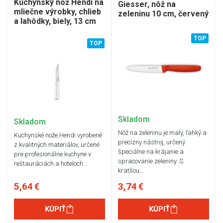
Kuchynský nôž Hendi na
Giesser, nôž na
mliečne výrobky, chlieb
zeleninu 10 cm, červený
a lahôdky, biely, 13 cm
TOP
TOP
Skladom
Skladom
Nôž na zeleninu je malý, ľahký a
Kuchynské nože Hendi vyrobené
precízny nástroj, určený
z kvalitných materiálov, určené
špeciálne na krájanie a
pre profesionálne kuchyne v
spracovanie zeleniny. S
reštauráciách a hoteloch…
kratšou…
5,64 €
3,74 €
KÚPIŤ
KÚPIŤ