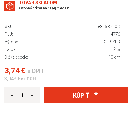
TOVAR SKLADOM
Osobný odber na našej predajni
SKU:
8315SP10G
PLU:
4776
Výrobca:
GIESSER
Farba:
Žltá
Dĺžka čepele:
10 cm
3,74 €
s DPH
3,04 €
bez DPH
KÚPIŤ