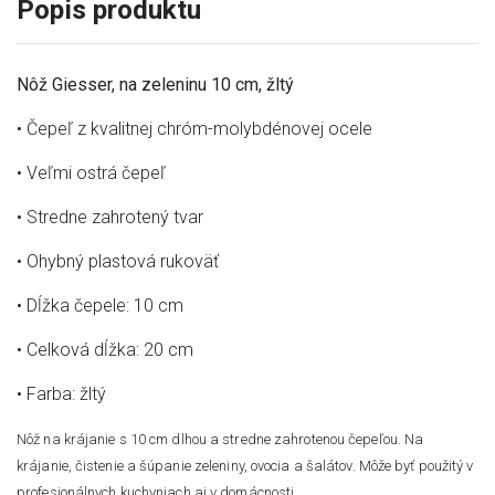
Popis produktu
Nôž Giesser, na zeleninu 10 cm, žltý
• Čepeľ z kvalitnej chróm-molybdénovej ocele
• Veľmi ostrá čepeľ
• Stredne zahrotený tvar
• Ohybný plastová rukoväť
• Dĺžka čepele: 10 cm
• Celková dĺžka: 20 cm
• Farba: žltý
Nôž na krájanie s 10 cm dlhou a stredne zahrotenou čepeľou. Na
krájanie, čistenie a šúpanie zeleniny, ovocia a šalátov. Môže byť použitý v
profesionálnych kuchyniach aj v domácnosti.