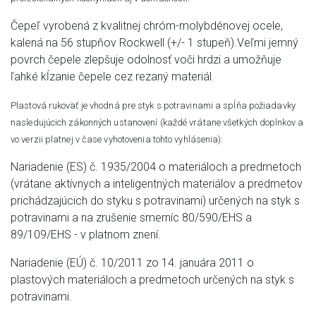
Čepeľ vyrobená z kvalitnej chróm-molybdénovej ocele,
kalená na 56 stupňov Rockwell (+/- 1 stupeň).Veľmi jemný
povrch čepele zlepšuje odolnosť voči hrdzi a umožňuje
ľahké kĺzanie čepele cez rezaný materiál.
Plastová rukoväť je vhodná pre styk s potravinami a spĺňa požiadavky
nasledujúcich zákonných ustanovení (každé vrátane všetkých doplnkov a
vo verzii platnej v čase vyhotovenia tohto vyhlásenia):
Nariadenie (ES) č. 1935/2004 o materiáloch a predmetoch
(vrátane aktívnych a inteligentných materiálov a predmetov
prichádzajúcich do styku s potravinami) určených na styk s
potravinami a na zrušenie smerníc 80/590/EHS a
89/109/EHS - v platnom znení.
Nariadenie (EÚ) č. 10/2011 zo 14. januára 2011 o
plastových materiáloch a predmetoch určených na styk s
potravinami.