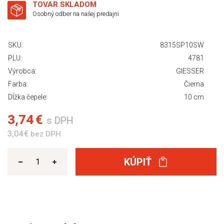
TOVAR SKLADOM
Osobný odber na našej predajni
SKU:
8315SP10SW
PLU:
4781
Výrobca:
GIESSER
Farba:
Čierna
Dĺžka čepele:
10 cm
3,74 €
s DPH
3,04 €
bez DPH
KÚPIŤ