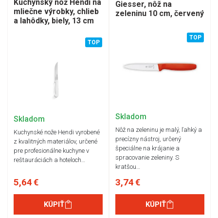
Kuchynský nôž Hendi na
Giesser, nôž na
mliečne výrobky, chlieb
zeleninu 10 cm, červený
a lahôdky, biely, 13 cm
TOP
TOP
Skladom
Skladom
Nôž na zeleninu je malý, ľahký a
Kuchynské nože Hendi vyrobené
precízny nástroj, určený
z kvalitných materiálov, určené
špeciálne na krájanie a
pre profesionálne kuchyne v
spracovanie zeleniny. S
reštauráciách a hoteloch…
kratšou…
5,64 €
3,74 €
KÚPIŤ
KÚPIŤ