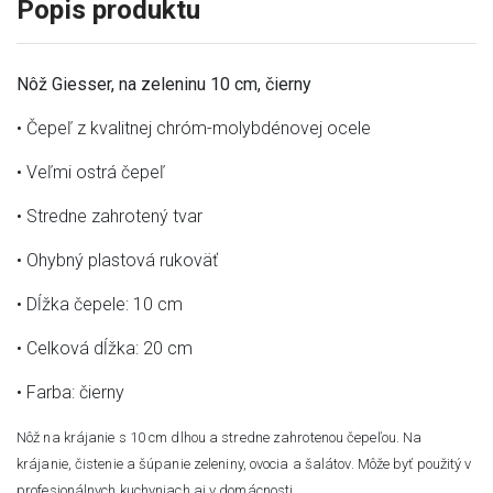
Popis produktu
Nôž Giesser, na zeleninu 10 cm, čierny
• Čepeľ z kvalitnej chróm-molybdénovej ocele
• Veľmi ostrá čepeľ
• Stredne zahrotený tvar
• Ohybný plastová rukoväť
• Dĺžka čepele: 10 cm
• Celková dĺžka: 20 cm
• Farba: čierny
Nôž na krájanie s 10 cm dlhou a stredne zahrotenou čepeľou. Na
krájanie, čistenie a šúpanie zeleniny, ovocia a šalátov. Môže byť použitý v
profesionálnych kuchyniach aj v domácnosti.