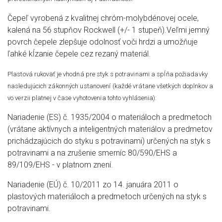
Čepeľ vyrobená z kvalitnej chróm-molybdénovej ocele,
kalená na 56 stupňov Rockwell (+/- 1 stupeň).Veľmi jemný
povrch čepele zlepšuje odolnosť voči hrdzi a umožňuje
ľahké kĺzanie čepele cez rezaný materiál.
Plastová rukoväť je vhodná pre styk s potravinami a spĺňa požiadavky
nasledujúcich zákonných ustanovení (každé vrátane všetkých doplnkov a
vo verzii platnej v čase vyhotovenia tohto vyhlásenia):
Nariadenie (ES) č. 1935/2004 o materiáloch a predmetoch
(vrátane aktívnych a inteligentných materiálov a predmetov
prichádzajúcich do styku s potravinami) určených na styk s
potravinami a na zrušenie smerníc 80/590/EHS a
89/109/EHS - v platnom znení.
Nariadenie (EÚ) č. 10/2011 zo 14. januára 2011 o
plastových materiáloch a predmetoch určených na styk s
potravinami.