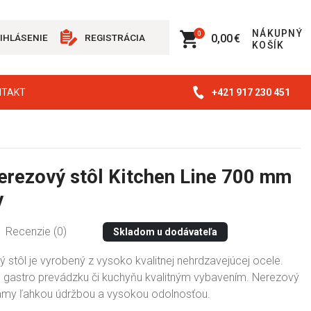
NÁKUPNÝ
0
0,00 €
IHLÁSENIE
REGISTRÁCIA
KOŠÍK
+421 917 230 451
NTAKT
erezový stôl Kitchen Line 700 mm
y
Recenzie (0)
Skladom u dodávateľa
 stôl je vyrobený z vysoko kvalitnej nehrdzavejúcej ocele.
u gastro prevádzku či kuchyňu kvalitným vybavením. Nerezový
ámy ľahkou údržbou a vysokou odolnosťou.