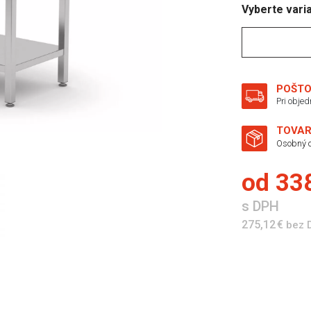
Vyberte vari
POŠTO
Pri obje
TOVAR
Osobný o
od
338
s DPH
275,12 €
bez 