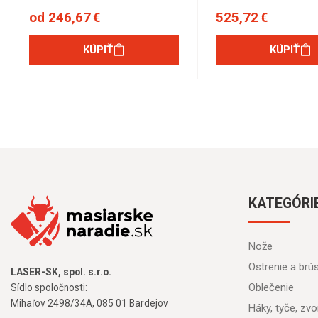
od 246,67 €
525,72 €
KÚPIŤ
KÚPIŤ
KATEGÓRI
Nože
Ostrenie a brú
LASER-SK, spol. s.r.o.
Oblečenie
Sídlo spoločnosti:
Mihaľov 2498/34A, 085 01 Bardejov
Háky, tyče, zvon