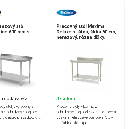
rezový stôl
Pracovný stôl Maxima
Line 600 mm s
Deluxe s lištou, šírka 60 cm,
nerezový, rôzne dĺžky.
u dodávateľa
Skladom
vý stôl je vyrobený z
Pracovné stoly Maxima z
tnej nehrdzavejúcej ocele.
nehrdzavejúcej ocele. Silná pracovná
oju gastro prevádzku či…
doska z nehrdzavejúcej ocele. Stoly
sa ľahko skladajú…