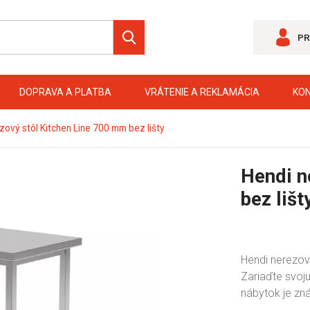
PR
DOPRAVA A PLATBA
VRÁTENIE A REKLAMÁCIA
KO
zový stôl Kitchen Line 700 mm bez lišty
Hendi n
bez lišt
Hendi nerezový
Zariaďte svoj
nábytok je zn