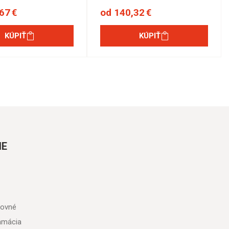
67 €
od 140,32 €
KÚPIŤ
KÚPIŤ
IE
tovné
lamácia