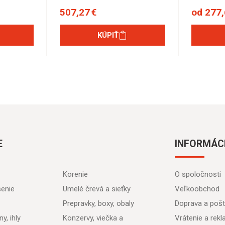
507,27 €
od 277,
KÚPIŤ
E
INFORMÁC
Korenie
O spoločnosti
senie
Umelé črevá a sieťky
Veľkoobchod
Prepravky, boxy, obaly
Doprava a poš
y, ihly
Konzervy, viečka a
Vrátenie a rek