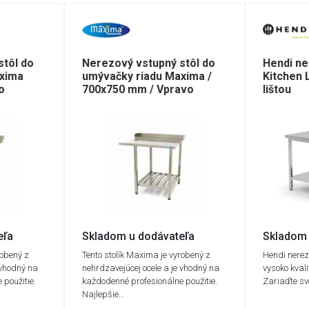
stôl do
Nerezový vstupný stôl do
Hendi ne
xima
umývačky riadu Maxima /
Kitchen 
o
700x750 mm / Vpravo
lištou
eľa
Skladom u dodávateľa
Skladom 
robený z
Tento stolík Maxima je vyrobený z
Hendi nerezo
 vhodný na
nehrdzavejúcej ocele a je vhodný na
vysoko kvali
použitie.
každodenné profesionálne použitie.
Zariaďte sv
Najlepšie…