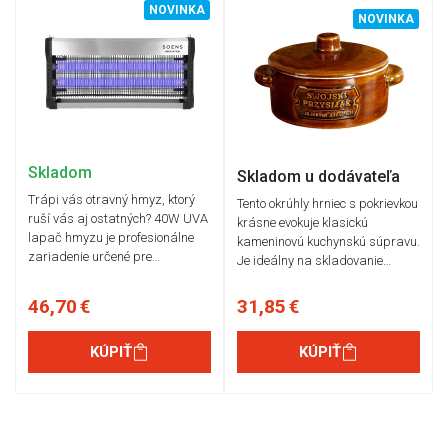
NOVINKA
NOVINKA
Skladom
Skladom u dodávateľa
Trápi vás otravný hmyz, ktorý
Tento okrúhly hrniec s pokrievkou
ruší vás aj ostatných? 40W UVA
krásne evokuje klasickú
lapač hmyzu je profesionálne
kameninovú kuchynskú súpravu.
zariadenie určené pre…
Je ideálny na skladovanie…
46,70 €
31,85 €
KÚPIŤ
KÚPIŤ