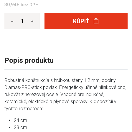
30,94 €
bez DPH
KÚPIŤ
Popis produktu
Robustná konštrukcia s hrúbkou steny 1,2 mm, odolný
Diamas-PRO-stick povlak. Energeticky účinné hliníkové dno,
rukoväť z nerezovej ocele. Vhodné pre indukčné,
keramické, elektrické a plynové sporáky. K dispozícií v
týchto rozmeroch:
24 cm
28 cm