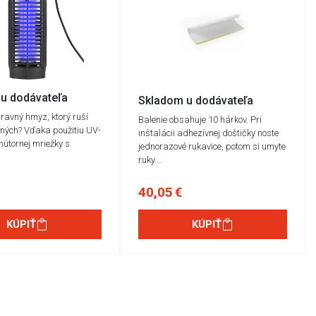
u dodávateľa
Skladom u dodávateľa
travný hmyz, ktorý ruší
Balenie obsahuje 10 hárkov. Pri
tných? Vďaka použitiu UV-
inštalácii adhezívnej doštičky noste
nútornej mriežky s
jednorazové rukavice, potom si umyte
ruky.…
40,05 €
KÚPIŤ
KÚPIŤ