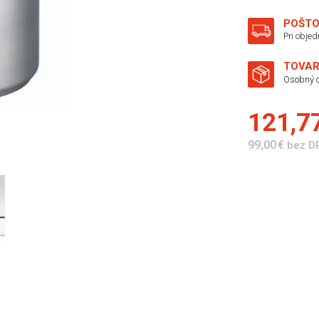
POŠTO
Pri obje
TOVAR
Osobný o
121,7
99,00 €
bez D