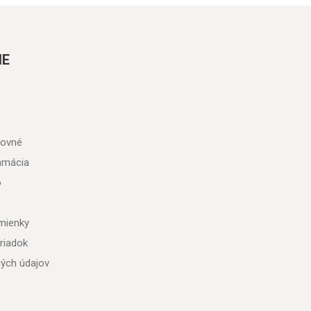
IE
tovné
lamácia
o
mienky
riadok
ých údajov