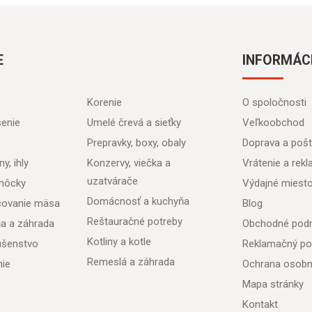
E
INFORMÁC
Korenie
O spoločnosti
senie
Umelé črevá a sieťky
Veľkoobchod
Prepravky, boxy, obaly
Doprava a poš
y, ihly
Konzervy, viečka a
Vrátenie a rek
uzatvárače
môcky
Výdajné miest
Domácnosť a kuchyňa
acovanie mäsa
Blog
Reštauračné potreby
ňa a záhrada
Obchodné pod
Kotliny a kotle
lušenstvo
Reklamačný po
Remeslá a záhrada
nie
Ochrana osobn
Mapa stránky
Kontakt