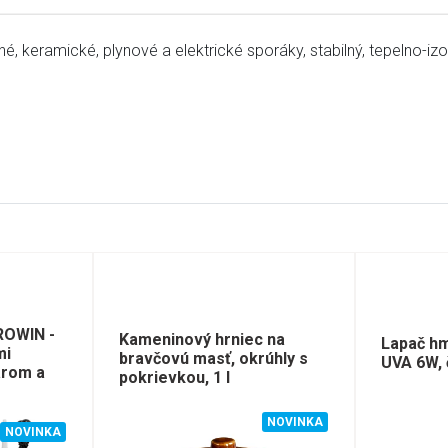
né, keramické, plynové a elektrické sporáky, stabilný, tepelno-
ROWIN -
Kameninový hrniec na
Lapač h
mi
bravčovú masť, okrúhly s
UVA 6W, 
arom a
pokrievkou, 1 l
NOVINKA
NOVINKA