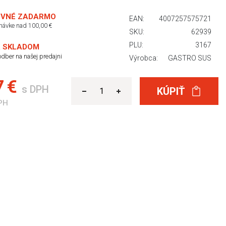
VNÉ ZADARMO
EAN:
4007257575721
dnávke nad 100,00 €
SKU:
62939
PLU:
3167
 SKLADOM
dber na našej predajni
Výrobca:
GASTRO SUS
7 €
s DPH
KÚPIŤ
PH