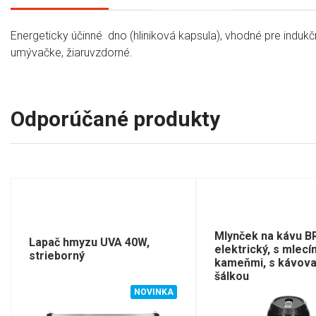
Energeticky účinné dno (hliniková kapsula), vhodné pre indukč
umývačke, žiaruvzdorné.
Odporúčané produkty
Mlynček na kávu B
Lapač hmyzu UVA 40W,
elektrický, s mlecí
strieborný
kameňmi, s kávov
šálkou
NOVINKA