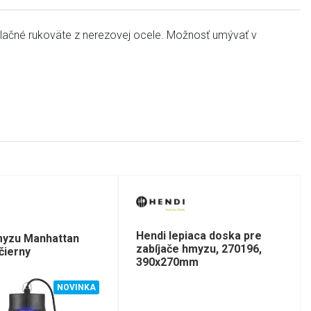
izolačné rukoväte z nerezovej ocele. Možnosť umývať v
Hendi lepiaca doska pre
myzu Manhattan
zabíjače hmyzu, 270196,
čierny
390x270mm
NOVINKA