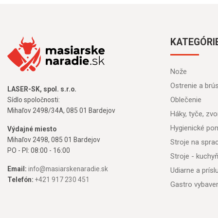
KATEGÓRI
Nože
Ostrenie a brú
LASER-SK, spol. s.r.o.
Oblečenie
Sídlo spoločnosti:
Mihaľov 2498/34A, 085 01 Bardejov
Háky, tyče, zvon
Hygienické po
Výdajné miesto
Mihaľov 2498, 085 01 Bardejov
Stroje na spr
PO - PI: 08:00 - 16:00
Stroje - kuchy
Email:
info@masiarskenaradie.sk
Udiarne a prís
Telefón:
+421 917 230 451
Gastro vybave