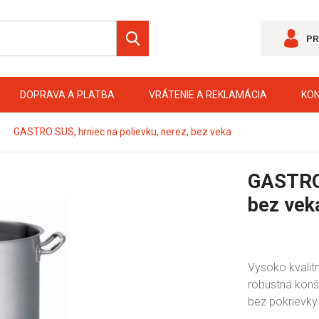
PR
DOPRAVA A PLATBA
VRÁTENIE A REKLAMÁCIA
KO
GASTRO SUS, hrniec na polievku, nerez, bez veka
GASTRO 
bez vek
Vysoko kvalitn
robustná konš
bez pokrievky