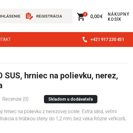
NÁKUPNÝ
0
0,00 €
IHLÁSENIE
REGISTRÁCIA
KOŠÍK
+421 917 230 451
NTAKT
SUS, hrniec na polievku, nerez,
a
Recenzie (0)
Skladom u dodávateľa
ý hrniec na polievku z nerezovej ocele. Extra silná, veľmi
trukcia s hrúbkou steny do 1,2 mm, bez veka.Rôzne veľkosti,
.