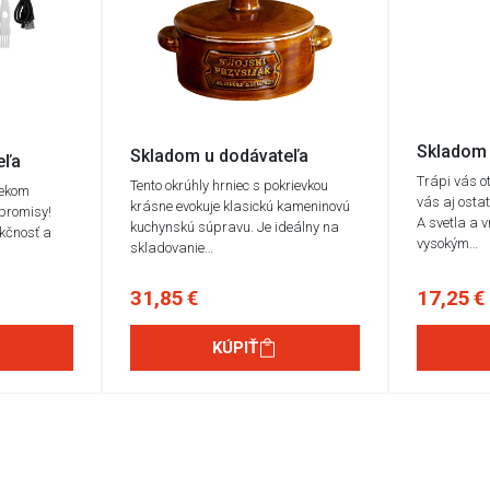
Skladom 
Skladom u dodávateľa
eľa
Trápi vás o
Tento okrúhly hrniec s pokrievkou
čekom
vás aj osta
krásne evokuje klasickú kameninovú
promisy!
A svetla a v
kuchynskú súpravu. Je ideálny na
kčnosť a
vysokým…
skladovanie…
31,85 €
17,25 €
KÚPIŤ