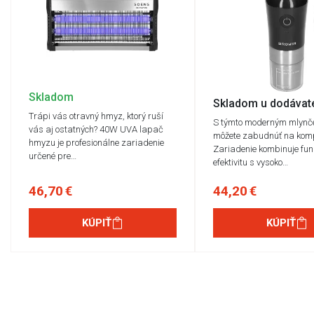
Skladom
Skladom u dodávat
Trápi vás otravný hmyz, ktorý ruší
S týmto moderným mlyn
vás aj ostatných? 40W UVA lapač
môžete zabudnúť na kom
hmyzu je profesionálne zariadenie
Zariadenie kombinuje fun
určené pre…
efektivitu s vysoko…
46,70 €
44,20 €
KÚPIŤ
KÚPIŤ